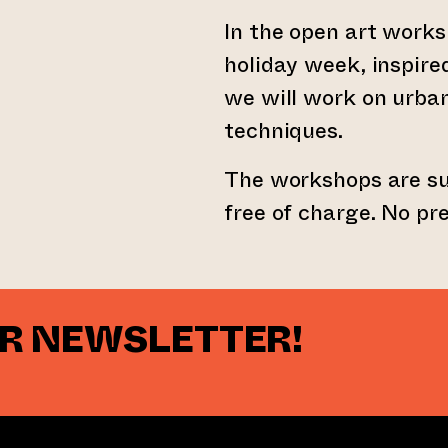
In the open art works
holiday week, inspired
we will work on urba
techniques.
The workshops are sui
free of charge. No pre
UR NEWSLETTER!