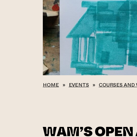
HOME
»
EVENTS
»
COURSES AND
WAM’S OPEN