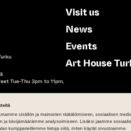
Visit us
News
Events
Turku
Art House Tur
ts
treet Tue-Thu 3pm to 11pm,
8pm, Tue-Thu 10am to
teitä
mamme sisällön ja mainosten räätälöimiseen, sosiaalisen medi
-Fri lunch 10.30-15,
n ja kävijämäärämme analysoimiseen. Lisäksi jaamme sosiaali
day brunch 11am until 3pm
alan kumppaneillemme tietoja siitä, miten käytät sivustoamme.