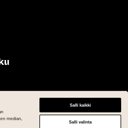
ku
Salli kaikki
an
sen median,
Salli valinta