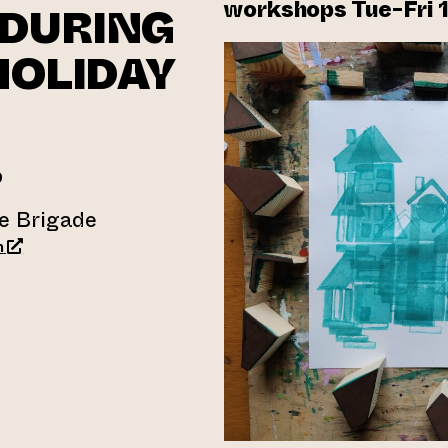
workshops Tue-Fri 18
DURING
HOLIDAY
0
e Brigade
(opens an external website)
m