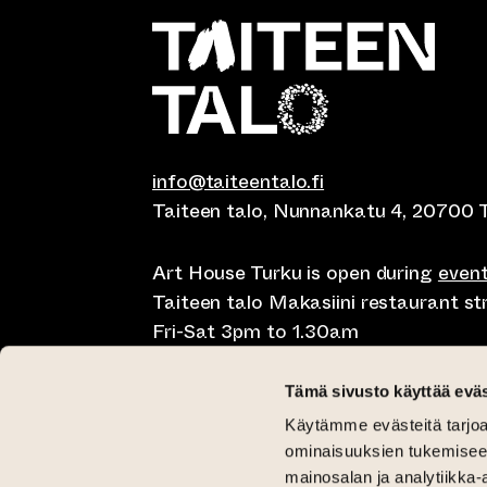
info@taiteentalo.fi
Taiteen talo, Nunnankatu 4, 20700 
Art House Turku is open during
even
Taiteen talo Makasiini restaurant s
Fri-Sat 3pm to 1.30am
Café Elephanten Sun-Mon 10am to 
Tämä sivusto käyttää eväs
11pm, Fri-Sat 10am to 1.30am
Käytämme evästeitä tarjoa
Restaurant Pegasus Taiteen talo Mon
ominaisuuksien tukemisee
Saturday lunch 11am to 3pm and Sun
mainosalan ja analytiikka-