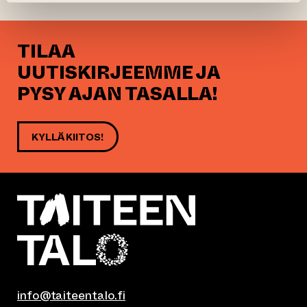
TILAA
UUTISKIRJEEMME JA
PYSY AJAN TASALLA!
KYLLÄ KIITOS!
info@taiteentalo.fi