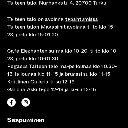
Taiteen talo, Nunnankatu 4, 20700 Turku
Taiteen talo on avoinna
tapahtumissa
Taiteen talon Makasiinit avoinna ti-to klo 15-
23, pe-la klo 15-01.30
Café Elephanten su-ma klo 10-20, ti-to klo 10-
23, pe-la klo 10-01.30
Pegasus Taiteen talo ma-pe lounas klo 10.30-
15, la lounas klo 11-15 ja brunssi su klo 11-15
Kriittinen Galleria ti-su 12-18
Galleria Aski ti-pe 12-18 ja la-su 12-16
(siirtyy toiseen verkkopalveluun)
(siirtyy toiseen verkkopalveluun)
Taiteen talo Facebookissa
Taiteen talo Instagramissa
Saapuminen