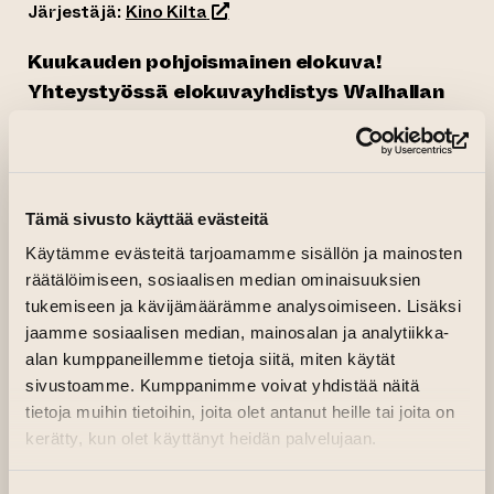
(siirtyy toiseen verkkopalveluun)
Järjestäjä:
Kino Kilta
Kuukauden pohjoismainen elokuva!
Yhteystyössä elokuvayhdistys Walhallan
kanssa.
Liput kaikille 8€/kpl.
(si
Joskus elämässä on pienestä kiinni, kummalle
puolelle vankilan muuria päätyy.
Tämä sivusto käyttää evästeitä
Ruth on viettänyt lähes puolet elämästään
Käytämme evästeitä tarjoamamme sisällön ja mainosten
vankilassa Grönlannissa. Tuomio on voimassa
räätälöimiseen, sosiaalisen median ominaisuuksien
toistaiseksi, ja unelma vapaudesta tuntuu
tukemiseen ja kävijämäärämme analysoimiseen. Lisäksi
loittonevan päivä päivältä, vaikka maan
jaamme sosiaalisen median, mainosalan ja analytiikka-
alan kumppaneillemme tietoja siitä, miten käytät
erityinen vankilalaitos perustuu sosiaaliseen
sivustoamme. Kumppanimme voivat yhdistää näitä
kuntoutukseen.
tietoja muihin tietoihin, joita olet antanut heille tai joita on
Tanskalais-grönlantilainen ohjaajapari
Sofie
kerätty, kun olet käyttänyt heidän palvelujaan.
Rørdam
ja
Nina Paninnguaq
Skydsbjerg