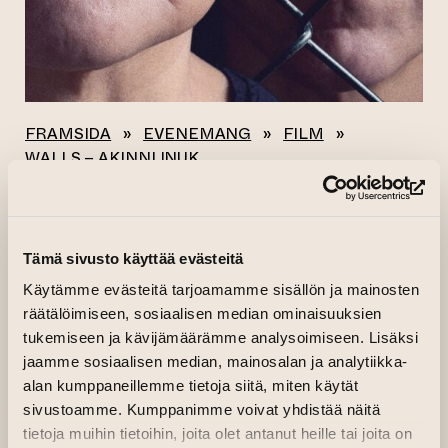
FRAMSIDA
»
EVENEMANG
»
FILM
»
WALLS – AKINNI INUK
(le
Alla evenemang
Tämä sivusto käyttää evästeitä
WALLS – AKINNI
Käytämme evästeitä tarjoamamme sisällön ja mainosten
INUK
räätälöimiseen, sosiaalisen median ominaisuuksien
tukemiseen ja kävijämäärämme analysoimiseen. Lisäksi
jaamme sosiaalisen median, mainosalan ja analytiikka-
(leder till annan
11.03.2026 kl. 17.00—18.15
Köp biljett
alan kumppaneillemme tietoja siitä, miten käytät
Kino Kilta
sivustoamme. Kumppanimme voivat yhdistää näitä
(leder till annan webbtjänst)
Arrangör:
Kino Kilta
tietoja muihin tietoihin, joita olet antanut heille tai joita on