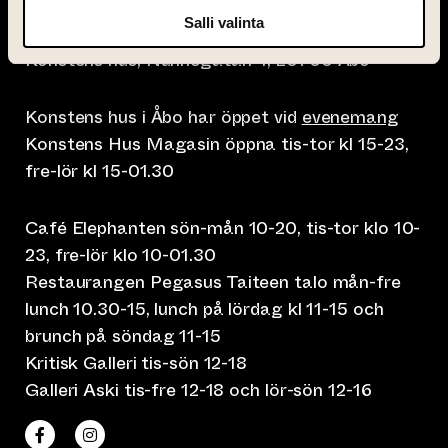
Salli valinta
info@taiteentalo.fi
Konstens hus, Nunnegatan 4, 20700 Åbo
Konstens hus i Åbo har öppet vid
evenemang
Konstens Hus Magasin öppna tis-tor kl 15-23,
fre-lör kl 15-01.30
Café Elephanten sön-mån 10-20, tis-tor klo 10-
23, fre-lör klo 10-01.30
Restaurangen Pegasus Taiteen talo mån-fre
lunch 10.30-15, lunch på lördag kl 11-15 och
brunch på söndag 11-15
Kritisk Galleri tis-sön 12-18
Galleri Aski tis-fre 12-18 och lör-sön 12-16
(leder till annan webbtjänst)
(leder till annan webbtjänst)
Taiteen talo Facebookissa
Taiteen talo Instagramissa