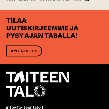
TILAA
UUTISKIRJEEMME JA
PYSY AJAN TASALLA!
KYLLÄ KIITOS!
info@taiteentalo.fi