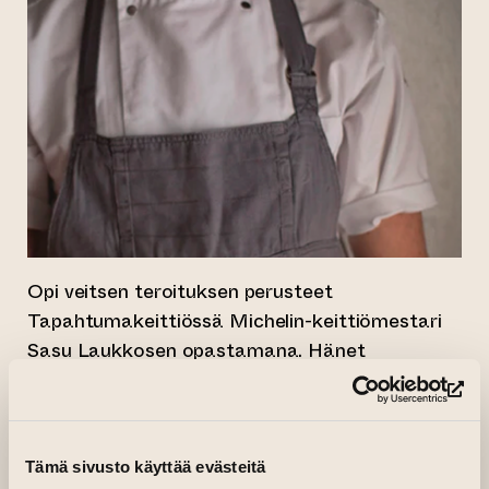
Opi veitsen teroituksen perusteet
Tapahtumakeittiössä Michelin-keittiömestari
Sasu Laukkosen opastamana. Hänet
tunnetaan muun muassa Helsingin Michelin-
(si
tähdillä palkituista ravintoloista Chef &
Sommelier ja Ora. Sasu on profiloitunut viime
vuosina myös veitsien parissa, luoden uutta
Tämä sivusto käyttää evästeitä