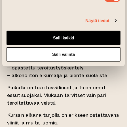
ohjauksessa
Liput 59 € / henkilö
Näytä tiedot
Ravintola-alan ammattilaisille ja opiskelijoille
50 €
Salli kaikki
Hintaan sisältyy:
Salli valinta
– puolen tunnin tietopaketti
– opastettu teroitustyöskentely
– alkoholiton alkumalja ja pientä suolaista
Paikalla on teroitusvälineet ja talon omat
essut suojaksi. Mukaan tarvitset vain pari
teroitettavaa veistä.
Kurssin aikana tarjolla on erikseen ostettavana
viiniä ja muita juomia.