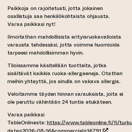
Paikkoja on rajoitetusti, jotta jokainen
osallistuja saa henkilökohtaista ohjausta.
Varaa paikkasi nyt!
Ilmoitathan mahdollisista erityisruokavalioista
varausta tehdessäsi, jotta voimme huomioida
tarpeesi mahdollisimman hyvin.
Tiloissamme käsitellään tuotteita, jotka
sisältävät kaikkia ruoka-allergeeneja. Otathan
meihin yhteyttä, jos sinulla on vakava allergia.
Veloitamme täyden hinnan varauksista, joita ei
ole peruttu vähintään 24 tuntia etukäteen.
Varaa paikkasi
TableOnlinesta:
https://www.tableonline.fi/fi/tur
(siirtyy toi
date=2026-08-16&commercial=16791