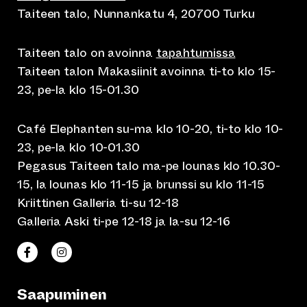
Taiteen talo, Nunnankatu 4, 20700 Turku
Taiteen talo on avoinna
tapahtumissa
Taiteen talon Makasiinit avoinna ti-to klo 15-
23, pe-la klo 15-01.30
Café Elephanten su-ma klo 10-20, ti-to klo 10-
23, pe-la klo 10-01.30
Pegasus Taiteen talo ma-pe lounas klo 10.30-
15, la lounas klo 11-15 ja brunssi su klo 11-15
Kriittinen Galleria ti-su 12-18
Galleria Aski ti-pe 12-18 ja la-su 12-16
(siirtyy toiseen verkkopalveluun)
(siirtyy toiseen verkkopalveluun)
Taiteen talo Facebookissa
Taiteen talo Instagramissa
Saapuminen