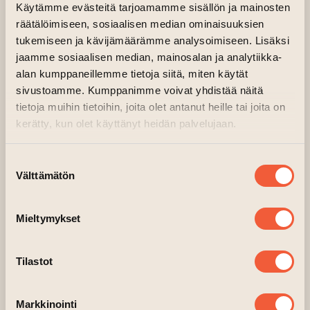
elämää vanhoihin veitsiin ResQ Knives nimen
Käytämme evästeitä tarjoamamme sisällön ja mainosten
alla. Tuhansien teroitettujen veitsien ja
räätälöimiseen, sosiaalisen median ominaisuuksien
kymmenien vuosien keittiökokemuksella
tukemiseen ja kävijämäärämme analysoimiseen. Lisäksi
jaamme sosiaalisen median, mainosalan ja analytiikka-
opastettu teroitustyöpaja takaa oikean
alan kumppaneillemme tietoja siitä, miten käytät
kulman ja hyvin leikkaavan terän veitsillesi.
sivustoamme. Kumppanimme voivat yhdistää näitä
Klo 12 ryhmä sopii kenelle tahansa veitsen
tietoja muihin tietoihin, joita olet antanut heille tai joita on
kerätty, kun olet käyttänyt heidän palvelujaan.
teroituksen oppeja kaipaavalle. Klo 15 ryhmä
on suunnattu ammattilaisille tai
Suostumuksen
harjaantuneimmille harrastajille, jotka
Välttämätön
valinta
kaipaavat perusteellisempaa opastusta veitsen
teroituksen saloihin.
Mieltymykset
Työpajassa:
– Opit veitsen teroituksen perusteet
Tilastot
– Saat käytännön vinkkejä veitsen huoltoon
– Pääset teroittamaan henkilökohtaisessa
Markkinointi