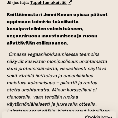
(siirtyy toiseen verkkopa
Järjestäjä:
Tapahtumakeittiö
Keittiömestari Jenni Kevon opissa pääset
oppimaan toimivia tekniikoita
kasviproteiinien valmistukseen,
vegaaniruoan maustamiseen ja ruoan
näyttävään esillepanoon.
”
Omassa vegaanikokkaamisessa teemoina
näkyvät kasvisten monipuolisuus unohtamatta
ikinä proteiininlähdettä, visuaalisesti näyttävä
sekä väreillä iloitteleva ja ennenkaikkea
maistuva kokonaisuus – pilkettä ja rentoa
otetta unohtamatta. Minun kursseillani ei
hienostella, vaan tehdään ruokaa
käytännönläheisesti ja juurevalla otteella.
Laitetaan essut päälle, hiotaan maut kohdilleen