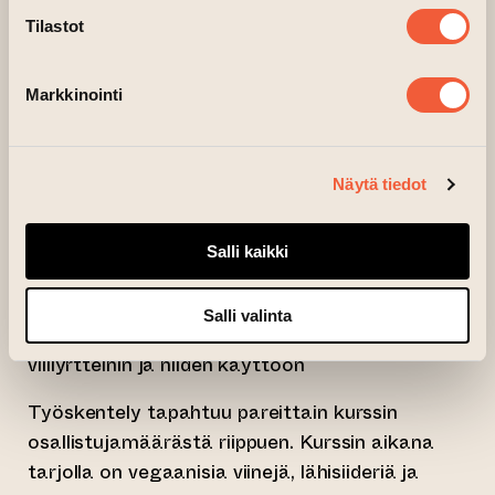
Tilastot
Kurssilla opetellaan kasviproteiinien käyttöä ja
tutustutaan siihen, miten saadaan maukasta
tofua.
Markkinointi
Kurssin sisältö:
– Kasvisruokien maustaminen
– Kasvisproteiinit: tutustutaan kolmeen eri
Näytä tiedot
kasviproteiiniin
– Visuaalisuus: miten värejä käytetään ja
Salli kaikki
saadaan aikaan visuaalisesti kiinnostavia
annoksia
Salli valinta
– Luonnonyrtit ja kukat: tutustutaan tutuimpiin
villiyrtteihin ja niiden käyttöön
Työskentely tapahtuu pareittain kurssin
osallistujamäärästä riippuen. Kurssin aikana
tarjolla on vegaanisia viinejä, lähisiideriä ja