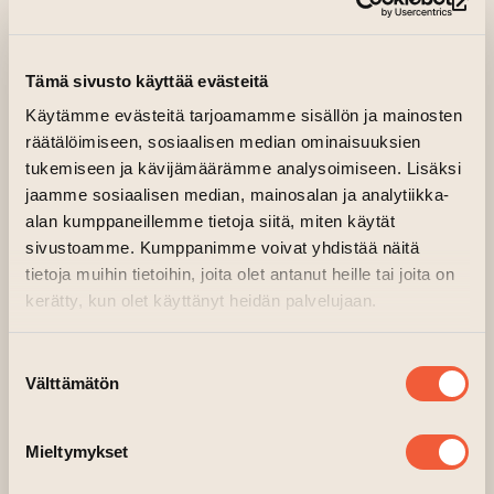
ja pidetään hauskaa samalla, kun loihdimme
(si
kasviksista sesongin parhaita ja näyttäviä
herkkuja. Tuon mukanani ammattikokin varmat
Tämä sivusto käyttää evästeitä
niksit, jotta sinun ei tarvitse kotona pähkäillä,
Käytämme evästeitä tarjoamamme sisällön ja mainosten
miten vegaanisesta ruuasta saa oikeasti
räätälöimiseen, sosiaalisen median ominaisuuksien
täyteläistä ja näyttävää. Tavoitteeni on, että
tukemiseen ja kävijämäärämme analysoimiseen. Lisäksi
kotiin viemisinä on paitsi vatsa täynnä, myös se
jaamme sosiaalisen median, mainosalan ja analytiikka-
kuuluisa ’hei, mä osaan tän!’ -fiilis. Tule mukaan
alan kumppaneillemme tietoja siitä, miten käytät
oppimaan ammattilaisen helppoja kikkoja,
sivustoamme. Kumppanimme voivat yhdistää näitä
nauramaan ja nauttimaan aidosti hyvästä
tietoja muihin tietoihin, joita olet antanut heille tai joita on
ruuasta!
” Jenni kommentoi kurssin sisältöä.
kerätty, kun olet käyttänyt heidän palvelujaan.
Liput 95 € / henkilö
Suostumuksen
Hintaan sisältyy: – Raaka-aineet – Opetus –
Välttämätön
valinta
Tervetulokaato vegaanista kuplivaa alkoholilla
tai ilman
Mieltymykset
Paikkoja on rajoitetusti – varaa omasi nyt!