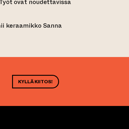
Työt ovat noudettavissa
mii keraamikko Sanna
KYLLÄ KIITOS!