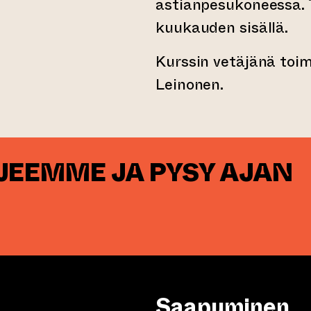
astianpesukoneessa. 
kuukauden sisällä.
Kurssin vetäjänä toi
Leinonen.
RJEEMME JA PYSY AJAN
Saapuminen