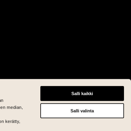
Salli kaikki
an
sen median,
Salli valinta
on kerätty,