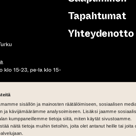
Tapahtumat
Yhteydenotto
Turku
sa
 klo 15-23, pe-la klo 15-
o klo 10-23, pe-la klo 10-
teitä
mamme sisällön ja mainosten räätälöimiseen, sosiaalisen medi
o 10.30-15, la lounas klo
n ja kävijämäärämme analysoimiseen. Lisäksi jaamme sosiaali
alan kumppaneillemme tietoja siitä, miten käytät sivustoamme.
näitä tietoja muihin tietoihin, joita olet antanut heille tai joita 
palvelujaan.