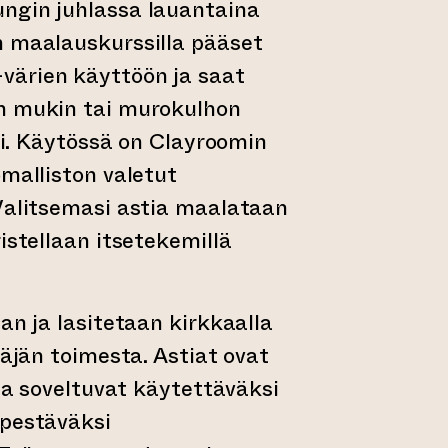
ngin juhlassa lauantaina
n maalauskurssilla pääset
ärien käyttöön ja saat
n mukin tai murokulhon
äsi. Käytössä on Clayroomin
omalliston valetut
 Valitsemasi astia maalataan
istellaan itsetekemillä
an ja lasitetaan kirkkaalla
täjän toimesta. Astiat ovat
 ja soveltuvat käytettäväksi
 pestäväksi