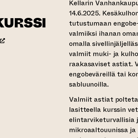
Kellarin Vanhankaupu
14.6.2025. Kesäkulho
KURSSI
tutustumaan engobe-v
valmiiksi ihanan oma
(siirtyy toiseen verkkopalveluun)
omalla sivellinjäljell
valmiit muki- ja kulh
raakasaviset astiat.
engobeväreillä tai kor
sabluunoilla.
Valmiit astiat polteta
lasitteella kurssin ve
elintarviketurvallisia
mikroaaltouunissa ja