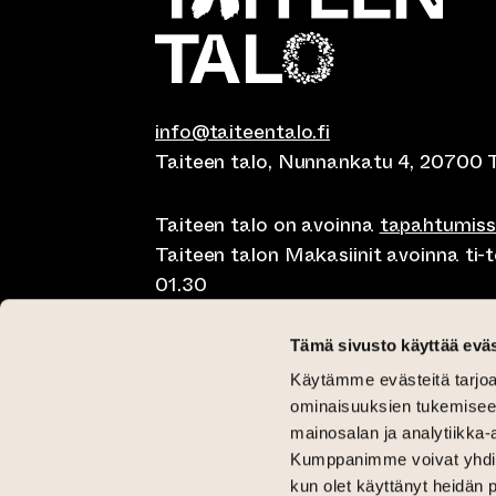
info@taiteentalo.fi
Taiteen talo, Nunnankatu 4, 20700 
Taiteen talo on avoinna
tapahtumis
Taiteen talon Makasiinit avoinna ti-to
01.30
Café Elephanten su-ma klo 10-20, ti-t
Tämä sivusto käyttää eväs
01.30
Käytämme evästeitä tarjoa
Pegasus Taiteen talo ma-pe lounas kl
ominaisuuksien tukemisee
11-15 ja brunssi su klo 11-15
mainosalan ja analytiikka-
Kumppanimme voivat yhdistää 
Kriittinen Galleria ti-su 12-18
kun olet käyttänyt heidän 