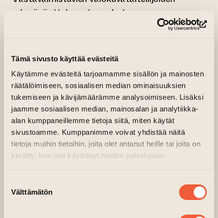
ryhmänäyttely on tuore katsaus
nykyvalokuvan olemukseen ja mahdollisuuksiin.
(si
Turun ammattikorkeakoulun Taideakatemian
Valokuvataiteen YAMK -koulutusohjelmasta
Tämä sivusto käyttää evästeitä
valmistuvien ryhmänäyttely
Valmis.Kesken.
Käytämme evästeitä tarjoamamme sisällön ja mainosten
yhdistelee valokuvan perinteisiä ja kokeellisia
räätälöimiseen, sosiaalisen median ominaisuuksien
ilmaisutapoja. Mukana olevat taiteilijat
tukemiseen ja kävijämäärämme analysoimiseen. Lisäksi
jaamme sosiaalisen median, mainosalan ja analytiikka-
tarkastelevat valokuvan olemusta ja
alan kumppaneillemme tietoja siitä, miten käytät
mahdollisuuksia tuoreesti tässä ajassa.
sivustoamme. Kumppanimme voivat yhdistää näitä
tietoja muihin tietoihin, joita olet antanut heille tai joita on
Taiteilijat käsittelevät muun muassa
kerätty, kun olet käyttänyt heidän palvelujaan.
identiteetin rakentumista, vieraslajeja,
valokuvan luomisen ja havaitsemisen maagista
Suostumuksen
luonnetta, virheiden ja sattuman merkitystä,
Välttämätön
valinta
henkilökohtaista sukuhistoriaa, luonnon ja
ihmisen kohtaamista, elämän ja tuonpuoleisen