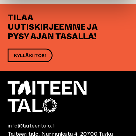
TILAA
UUTISKIRJEEMME JA
PYSY AJAN TASALLA!
KYLLÄ KIITOS!
info@taiteentalo.fi
Taiteen talo, Nunnankatu 4, 20700 Turku