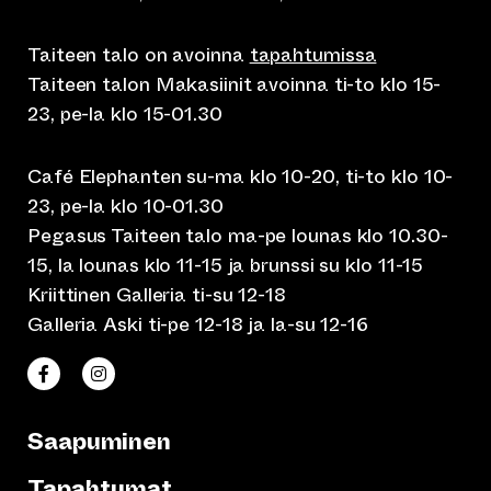
Taiteen talo on avoinna
tapahtumissa
Taiteen talon Makasiinit avoinna ti-to klo 15-
23, pe-la klo 15-01.30
Café Elephanten su-ma klo 10-20, ti-to klo 10-
23, pe-la klo 10-01.30
Pegasus Taiteen talo ma-pe lounas klo 10.30-
15, la lounas klo 11-15 ja brunssi su klo 11-15
Kriittinen Galleria ti-su 12-18
Galleria Aski ti-pe 12-18 ja la-su 12-16
(siirtyy toiseen verkkopalveluun)
(siirtyy toiseen verkkopalveluun)
Taiteen talo Facebookissa
Taiteen talo Instagramissa
Saapuminen
Tapahtumat