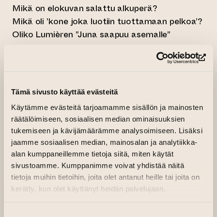
Mikä on elokuvan salattu alkuperä?
Mikä oli ’kone joka luotiin tuottamaan pelkoa’?
Oliko Lumièren ”Juna saapuu asemalle”
ensimmäinen kauhuelokuva?
(si
Teos on sävyltään satiirinen (hurmetta tai
kauhua toki säästelemättä), eikä
Tämä sivusto käyttää evästeitä
lähtökohtaisesti väitä olevansa muuta kuin
fantasiaa… mutta silti sen tekemissä
Käytämme evästeitä tarjoamamme sisällön ja mainosten
(kaukaahaetulta vaikuttavissa) väitteissä
räätälöimiseen, sosiaalisen median ominaisuuksien
tukemiseen ja kävijämäärämme analysoimiseen. Lisäksi
elokuvan alkuperään liittyen saattaa löytyä
jaamme sosiaalisen median, mainosalan ja analytiikka-
yllättävän paljon totuuspohjaa…
alan kumppaneillemme tietoja siitä, miten käytät
sivustoamme. Kumppanimme voivat yhdistää näitä
Kestoltaan 7-minuuttinen audiovisuaalinen
tietoja muihin tietoihin, joita olet antanut heille tai joita on
teos on luotu taiteellisesti ainoastaan
kerätty, kun olet käyttänyt heidän palvelujaan.
elokuvateattereissa esittämisen tarkoitusta
varten, ja vain tässä formaatissa
Suostumuksen