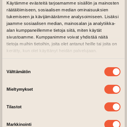
Käytämme evästeitä tarjoamamme sisällön ja mainosten
Ukrainan sota on kestänyt jo kaksi vuotta.
räätälöimiseen, sosiaalisen median ominaisuuksien
Venäjän epäinhimillinen terrorismi syyttömiä
tukemiseen ja kävijämäärämme analysoimiseen. Lisäksi
jaamme sosiaalisen median, mainosalan ja analytiikka-
ukrainalaisia siviilejä kohtaan on
alan kumppaneillemme tietoja siitä, miten käytät
systemaattista ja raakaa sotarikollisuutta.
sivustoamme. Kumppanimme voivat yhdistää näitä
Urhean Ukrainan taistelussa on kysymys
tietoja muihin tietoihin, joita olet antanut heille tai joita on
taistelusta koko Euroopan turvallisuuden
kerätty, kun olet käyttänyt heidän palvelujaan.
puolesta. Emme saa unohtaa ukrainalaisia
hetkeksikään, taistelu Ukrainan maaperällä
Suostumuksen
on meidän kaikkien taistelu – myös meidän
Välttämätön
valinta
suomalaisten.
Mieltymykset
Näyttelyn vapaaehtoisella pääsymaksulla
haluamme auttaa sodassa kärsineitä
ukrainalaisia.
Tilastot
Sisältövaroitus: Näyttelyn kuvat ovat sota-
Markkinointi
alueelta ja saattavat järkyttää.