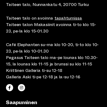
Taiteen talo, Nunnankatu 4, 20700 Turku
Taiteen talo on avoinna
tapahtumissa
Taiteen talon Makasiinit avoinna ti-to klo 15-
23, pe-la klo 15-01.30
Café Elephanten su-ma klo 10-20, ti-to klo 10-
23, pe-la klo 10-01.30
Pegasus Taiteen talo ma-pe lounas klo 10.30-
15, la lounas klo 11-15 ja brunssi su klo 11-15
Kriittinen Galleria ti-su 12-18
Galleria Aski ti-pe 12-18 ja la-su 12-16
(siirtyy toiseen verkkopalveluun)
(siirtyy toiseen verkkopalveluun)
Taiteen talo Facebookissa
Taiteen talo Instagramissa
Saapuminen