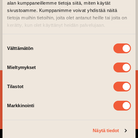
alan kumppaneillemme tietoja siitä, miten käytät
With the voluntary entrance fee to the
sivustoamme. Kumppanimme voivat yhdistää näitä
exhibition, we want to help Ukrainians
tietoja muihin tietoihin, joita olet antanut heille tai joita on
kerätty, kun olet käyttänyt heidän palvelujaan.
affected by the war.
Content warning: The pictures in the
Suostumuksen
exhibition are from a war zone and may
Välttämätön
valinta
shock.
Mieltymykset
SIGN UP FOR OUR
Tilastot
NEWSLETTER!
Markkinointi
YES, PLEASE!
Näytä tiedot