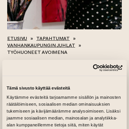
ETUSIVU
»
TAPAHTUMAT
»
VANHANKAUPUNGIN JUHLAT
»
TYÖHUONEET AVOIMENA
Kaikki tapahtumat
(si
TYÖHUONEET
Tämä sivusto käyttää evästeitä
AVOIMENA
Käytämme evästeitä tarjoamamme sisällön ja mainosten
räätälöimiseen, sosiaalisen median ominaisuuksien
tukemiseen ja kävijämäärämme analysoimiseen. Lisäksi
13.06.2026 klo 12.00—18.00
jaamme sosiaalisen median, mainosalan ja analytiikka-
01.01.1970 klo 00.00
alan kumppaneillemme tietoja siitä, miten käytät