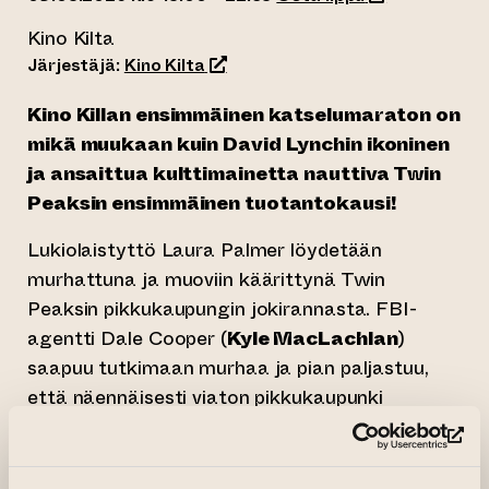
Kino Kilta
(siirtyy toiseen verkkopalveluun)
Järjestäjä:
Kino Kilta
Kino Killan ensimmäinen katselumaraton on
mikä muukaan kuin David Lynchin ikoninen
ja ansaittua kulttimainetta nauttiva Twin
Peaksin ensimmäinen tuotantokausi!
Lukiolaistyttö Laura Palmer löydetään
murhattuna ja muoviin käärittynä Twin
Peaksin pikkukaupungin jokirannasta. FBI-
agentti Dale Cooper (
Kyle MacLachlan
)
saapuu tutkimaan murhaa ja pian paljastuu,
että näennäisesti viaton pikkukaupunki
asukkaineen kätkee sisälleen odottamattomia
(si
ja jopa uskomattomia asioita…