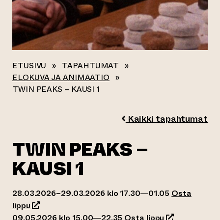
ETUSIVU
»
TAPAHTUMAT
»
ELOKUVA JA ANIMAATIO
»
TWIN PEAKS – KAUSI 1
Kaikki tapahtumat
TWIN PEAKS –
KAUSI 1
28.03.2026–29.03.2026 klo 17.30—01.05
Osta
(siirtyy toiseen verkkopalveluun)
lippu
(siirtyy toisee
09.05.2026 klo 15.00—22.35
Osta lippu