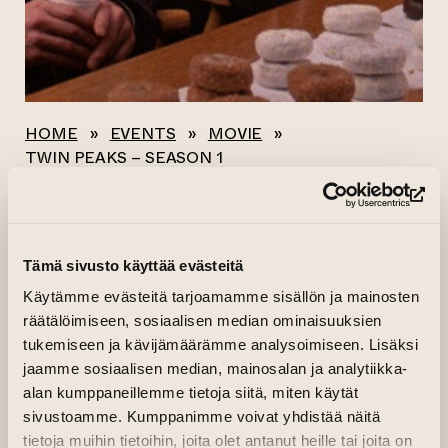
HOME
»
EVENTS
»
MOVIE
»
TWIN PEAKS – SEASON 1
(op
All events
TWIN PEAKS –
Tämä sivusto käyttää evästeitä
Käytämme evästeitä tarjoamamme sisällön ja mainosten
SEASON 1
räätälöimiseen, sosiaalisen median ominaisuuksien
tukemiseen ja kävijämäärämme analysoimiseen. Lisäksi
(op
28.03.2026–29.03.2026 kl. 17.30—01.05
Buy ticket
jaamme sosiaalisen median, mainosalan ja analytiikka-
alan kumppaneillemme tietoja siitä, miten käytät
(opens an exter
sivustoamme. Kumppanimme voivat yhdistää näitä
09.05.2026 kl. 15.00—22.35
Buy ticket
tietoja muihin tietoihin, joita olet antanut heille tai joita on