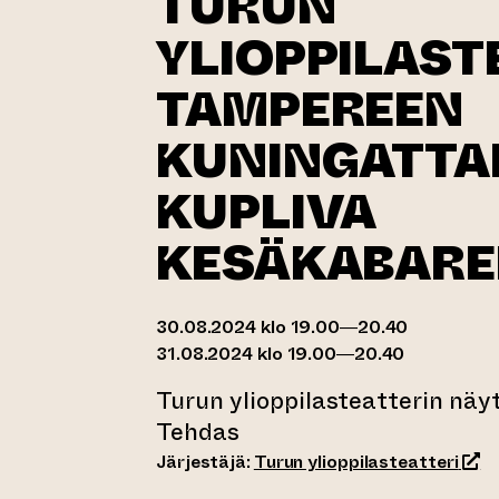
TURUN
YLIOPPILAST
TAMPEREEN
KUNINGATTA
KUPLIVA
KESÄKABARE
30.08.2024 klo 19.00—20.40
31.08.2024 klo 19.00—20.40
Turun ylioppilasteatterin näy
Tehdas
(sii
Järjestäjä:
Turun ylioppilasteatteri