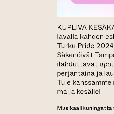
KUPLIVA KESÄKAB
lavalla kahden es
Turku Pride 2024 
Säkenöivät Tamp
ilahduttavat upo
perjantaina ja lau
Tule kanssamme 
malja kesälle!
Musikaalikuningattare