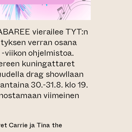
AREE vierailee TYT:n
ityksen verran osana
-viikon ohjelmistoa.
ereen kuningattaret
uudella drag showllaan
antaina 30.-31.8. klo 19.
nostamaan viimeinen
t Carrie ja Tina the