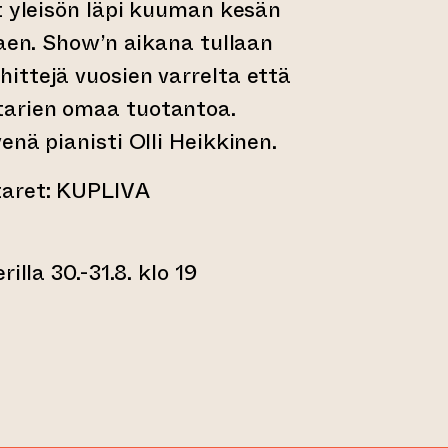
t yleisön läpi kuuman kesän
laen. Show’n aikana tullaan
ittejä vuosien varrelta että
arien omaa tuotantoa.
enä pianisti Olli Heikkinen.
aret: KUPLIVA
illa 30.-31.8. klo 19
tyy toiseen verkkopalveluun)