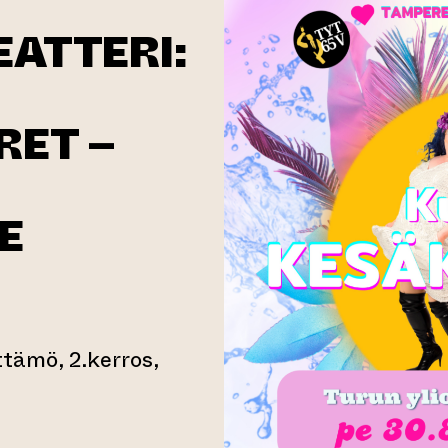
EATTERI:
RET –
E
ttämö, 2.kerros,
rtyy toiseen verkkopalveluun)