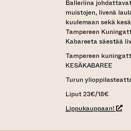
Balleriina johdattava
muistojen, livenä lau
kuulemaan sekä kesäh
Tampereen Kuningatt
Kabareeta säestää liv
Tampereen kuningatt
KESÄKABAREE
Turun ylioppilasteatter
Liput 23€/18€
(siir
Lippukauppaan!