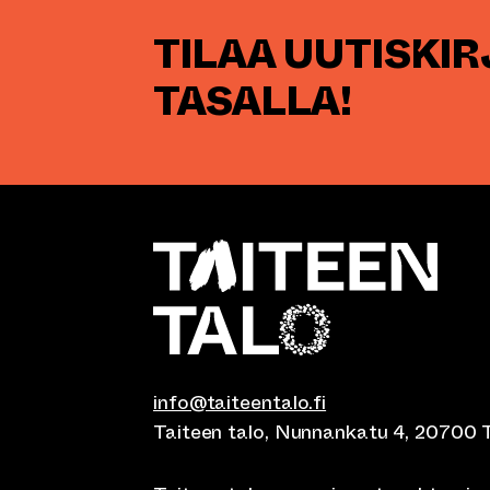
TILAA UUTISKI
TASALLA!
info@taiteentalo.fi
Taiteen talo, Nunnankatu 4, 20700 