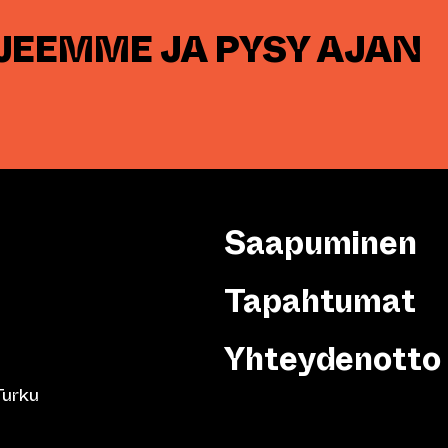
RJEEMME JA PYSY AJAN
Saapuminen
Tapahtumat
Yhteydenotto
Turku