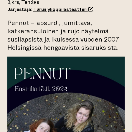
2,krs, Tehdas
(siirtyy toiseen ver
Järjestäjä:
Turun ylioppilasteatteri
Pennut – absurdi, jumittava,
katkeransuloinen ja rujo näytelmä
susilapsista ja ikuisessa vuoden 2007
Helsingissä hengaavista sisaruksista.