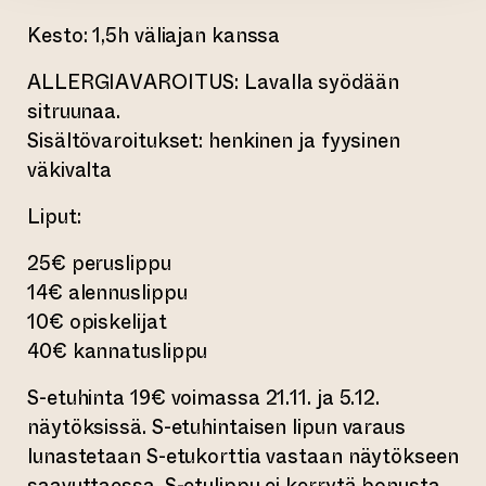
Kesto: 1,5h väliajan kanssa
ALLERGIAVAROITUS: Lavalla syödään
sitruunaa.
Sisältövaroitukset: henkinen ja fyysinen
väkivalta
Liput:
25€ peruslippu
14€ alennuslippu
10€ opiskelijat
40€ kannatuslippu
S-etuhinta 19€ voimassa 21.11. ja 5.12.
näytöksissä. S-etuhintaisen lipun varaus
lunastetaan S-etukorttia vastaan näytökseen
saavuttaessa. S-etulippu ei kerrytä bonusta.