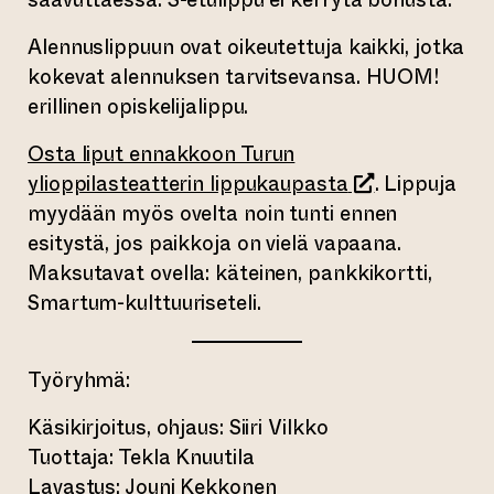
Alennuslippuun ovat oikeutettuja kaikki, jotka
kokevat alennuksen tarvitsevansa. HUOM!
erillinen opiskelijalippu.
Osta liput ennakkoon Turun
(siirtyy toisee
ylioppilasteatterin lippukaupasta
. Lippuja
myydään myös ovelta noin tunti ennen
esitystä, jos paikkoja on vielä vapaana.
Maksutavat ovella: käteinen, pankkikortti,
Smartum-kulttuuriseteli.
Työryhmä:
Käsikirjoitus, ohjaus: Siiri Vilkko
Tuottaja: Tekla Knuutila
Lavastus: Jouni Kekkonen