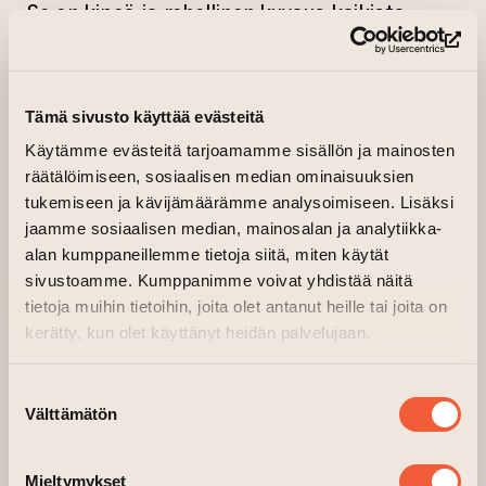
Se on kipeä ja rehellinen kuvaus kaikista
maailman eksyttämistä, ihmisistä
(si
yhteiskunnan kipupisteissä. Paineista,
kasvamisesta ja lipeämisestä.
Tämä sivusto käyttää evästeitä
Tämä on laulu eksyjille, eksyskelijöille,
Käytämme evästeitä tarjoamamme sisällön ja mainosten
eksytetyille. Mosaiikkitaulu orpoudelle,
räätälöimiseen, sosiaalisen median ominaisuuksien
outoudelle, joutomaille jätetyille.
tukemiseen ja kävijämäärämme analysoimiseen. Lisäksi
jaamme sosiaalisen median, mainosalan ja analytiikka-
Puristat sisaruksen kättä kun maailmanloppu
alan kumppaneillemme tietoja siitä, miten käytät
hyökyy ylitsenne. Ollapa kolo johon
sivustoamme. Kumppanimme voivat yhdistää näitä
kainalokkain käpertyä, talviturkki suojaa
tietoja muihin tietoihin, joita olet antanut heille tai joita on
kerätty, kun olet käyttänyt heidän palvelujaan.
pakkaselta.
Esitykset:
Suostumuksen
Välttämätön
valinta
pe 15.11. klo 19
su 17.11. klo 17
Mieltymykset