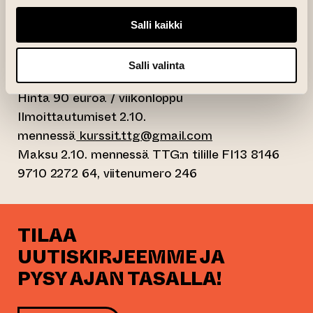
japaninpapereita (lisää ostettavissa),
Salli kaikki
painovärit, liuottimet, työvälineet. Tuo
mukanasi, jos sinulla on, kaivertimia, pieniä
teloja, japaninpaperia.
Salli valinta
Hinta 90 euroa / viikonloppu
Ilmoittautumiset 2.10.
mennessä
kurssit.ttg@gmail.com
Maksu 2.10. mennessä TTG:n tilille FI13 8146
9710 2272 64, viitenumero 246
TILAA
UUTISKIRJEEMME JA
PYSY AJAN TASALLA!