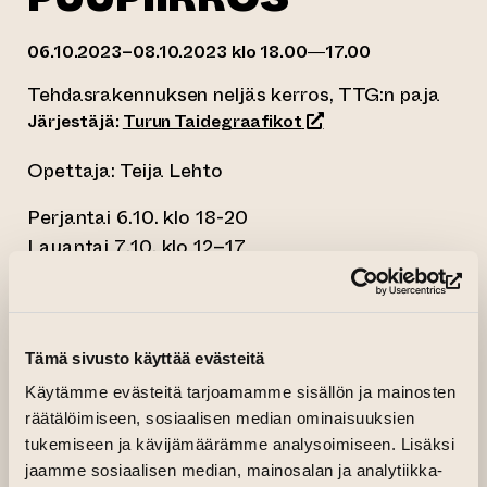
06.10.2023–08.10.2023 klo 18.00—17.00
Tehdasrakennuksen neljäs kerros, TTG:n paja
(siirtyy toiseen verkk
Järjestäjä:
Turun Taidegraafikot
Opettaja: Teija Lehto
Perjantai 6.10. klo 18-20
Lauantai 7.10. klo 12–17
Sunnuntai 8.10. klo 12–17
(si
Perjantaina kurssilla tutustutaan
väripuupiirroksen kahteen eri tekniikkaan:
Tämä sivusto käyttää evästeitä
useamman laatan käyttöön sekä yhden laatan
Käytämme evästeitä tarjoamamme sisällön ja mainosten
tekniikkaan. Näistä kahdesta valitaan
räätälöimiseen, sosiaalisen median ominaisuuksien
jompikumpi. Usean laatan tekniikassa eri
tukemiseen ja kävijämäärämme analysoimiseen. Lisäksi
väreille on omat laatat, yhden laatan
jaamme sosiaalisen median, mainosalan ja analytiikka-