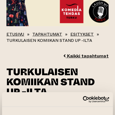
ETUSIVU
»
TAPAHTUMAT
»
ESITYKSET
»
TURKULAISEN KOMIIKAN STAND UP -ILTA
Kaikki tapahtumat
TURKULAISEN
KOMIIKAN STAND
UP -ILTA
(si
(siirtyy toisee
16.07.2026 klo 19.00—20.30
Osta lippu