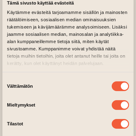
Brinkkalan sisäpiha
Tämä sivusto käyttää evästeitä
Järjestäjä: Komediatehdas Turku ry & Laugh my
Käytämme evästeitä tarjoamamme sisällön ja mainosten
Turku
räätälöimiseen, sosiaalisen median ominaisuuksien
tukemiseen ja kävijämäärämme analysoimiseen. Lisäksi
Turkulaisen komiikan stand up -ilta Birnkkalan
jaamme sosiaalisen median, mainosalan ja analytiikka-
sisäpihalla 16.7.! Lavalla nähdään sekä
alan kumppaneillemme tietoja siitä, miten käytät
turkulaisia koomikoita, että hillittömän
sivustoamme. Kumppanimme voivat yhdistää näitä
hauskoja tarinoita niin tält, ku toistki pual
tietoja muihin tietoihin, joita olet antanut heille tai joita on
jokke. Illan seremoniamestarina toimii MTV3:n
kerätty, kun olet käyttänyt heidän palvelujaan.
Komediaklubi- ja Ylen Noin Viikon Studio -
ohjelmista
Suostumuksen
tuttu stand up -koomikko
Eeva Vekki
.
Välttämätön
valinta
Liput 20 euroa ovelta sekä ennakkoon biletti.fi
Mieltymykset
Ryhmävaraukset: info@komediatehdasturku.fi
Muut tiedot:
Tilastot
Esityksen kesto: n. 1,5 tuntia, sis. väliaika