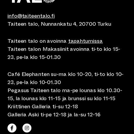
info@taiteentalo.fi
Taiteen talo, Nunnankatu 4, 20700 Turku
Taiteen talo on avoinna
tapahtumissa
Taiteen talon Makasiinit avoinna ti-to klo 15-
23, pe-la klo 15-01.30
Café Elephanten su-ma klo 10-20, ti-to klo 10-
23, pe-la klo 10-01.30
Pegasus Taiteen talo ma-pe lounas klo 10.30-
15, la lounas klo 11-15 ja brunssi su klo 11-15
Kriittinen Galleria ti-su 12-18
Galleria Aski ti-pe 12-18 ja la-su 12-16
(siirtyy toiseen verkkopalveluun)
(siirtyy toiseen verkkopalveluun)
Taiteen talo Facebookissa
Taiteen talo Instagramissa