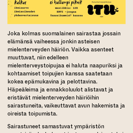
Joka kolmas suomalainen sairastaa jossain
elämänsä vaiheessa jonkin asteisen
mielenterveyden häiriön. Vaikka asenteet
muuttuvat, niin edelleen
mielenterveystoipujaa ei haluta naapuriksi ja
kohtaamiset toipujien kanssa saatetaan
kokea epämukavina ja pelottavina.
Häpeäleima ja ennakkoluulot alistavat ja
eristävät mielenterveyden häiriöihin
sairastuneita, vaikeuttavat avun hakemista ja
oireista toipumista.
Sairastuneet samastuvat ympäristön