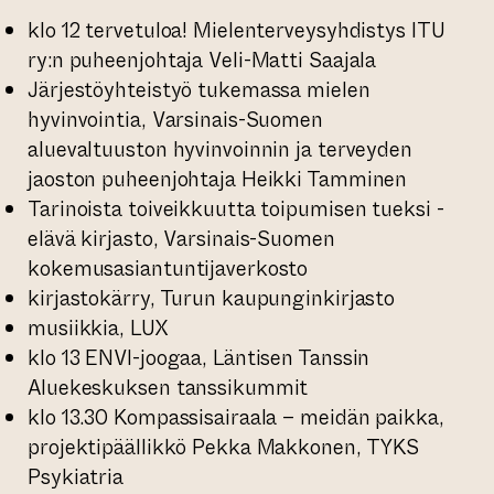
klo 12 tervetuloa! Mielenterveysyhdistys ITU
ry:n puheenjohtaja Veli-Matti Saajala
Järjestöyhteistyö tukemassa mielen
hyvinvointia, Varsinais-Suomen
aluevaltuuston hyvinvoinnin ja terveyden
jaoston puheenjohtaja Heikki Tamminen
Tarinoista toiveikkuutta toipumisen tueksi -
elävä kirjasto, Varsinais-Suomen
kokemusasiantuntijaverkosto
kirjastokärry, Turun kaupunginkirjasto
musiikkia, LUX
klo 13 ENVI-joogaa, Läntisen Tanssin
Aluekeskuksen tanssikummit
klo 13.30 Kompassisairaala – meidän paikka,
projektipäällikkö Pekka Makkonen, TYKS
Psykiatria