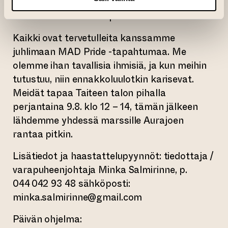
kokemusasiantuntijaverkoston Elävä kirjasto
– Tarinoista toivoa toipumiseen.
Kaikki ovat tervetulleita kanssamme
juhlimaan MAD Pride -tapahtumaa. Me
olemme ihan tavallisia ihmisiä, ja kun meihin
tutustuu, niin ennakkoluulotkin karisevat.
Meidät tapaa Taiteen talon pihalla
perjantaina 9.8. klo 12 – 14, tämän jälkeen
lähdemme yhdessä marssille Aurajoen
rantaa pitkin.
Lisätiedot ja haastattelupyynnöt: tiedottaja /
varapuheenjohtaja Minka Salmirinne, p.
044 042 93 48 sähköposti:
minka.salmirinne@gmail.com
Päivän ohjelma: