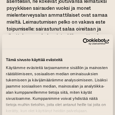
asenteisiin, he kokevat joutuvansa leimatuksi
psyykkisen sairauden vuoksi ja monet
mielenterveysalan ammattilaiset ovat samaa
mieltä. Leimautumisen pelko on vakava este
toipumiselle: sairastunut salaa oireitaan ja
viivyttelee avun hakemista. Hän saattaa jopa
jättää hakematta koulutuksiin tai töihin
(si
ennakoidessaan ympäristön kielteisiä
reaktioita.
Tämä sivusto käyttää evästeitä
Kompassisairaala on suunniteltu laajassa
Käytämme evästeitä tarjoamamme sisällön ja mainosten
yhteistyössä myös järjestöjen kanssa. Tänä
räätälöimiseen, sosiaalisen median ominaisuuksien
tukemiseen ja kävijämäärämme analysoimiseen. Lisäksi
syksynä Kompassi-sairaala aukeaa vihdoin
jaamme sosiaalisen median, mainosalan ja analytiikka-
käyttöön. Mielenterveyden
alan kumppaneillemme tietoja siitä, miten käytät
osaamiskeskittymän sijoittaminen
sivustoamme. Kumppanimme voivat yhdistää näitä
keskeiselle paikalle purkaa mielenterveyden
tietoja muihin tietoihin, joita olet antanut heille tai joita on
häiriöihin liittyvää leimaa. Kompassi-sairaala
kerätty, kun olet käyttänyt heidän palvelujaan.