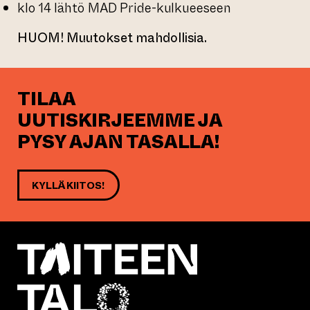
klo 14 lähtö MAD Pride-kulkueeseen
HUOM! Muutokset mahdollisia.
TILAA
UUTISKIRJEEMME JA
PYSY AJAN TASALLA!
KYLLÄ KIITOS!