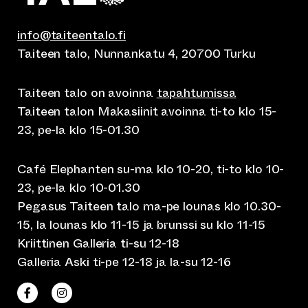
info@taiteentalo.fi
Taiteen talo, Nunnankatu 4, 20700 Turku
Taiteen talo on avoinna
tapahtumissa
Taiteen talon Makasiinit avoinna ti-to klo 15-
23, pe-la klo 15-01.30
Café Elephanten su-ma klo 10-20, ti-to klo 10-
23, pe-la klo 10-01.30
Pegasus Taiteen talo ma-pe lounas klo 10.30-
15, la lounas klo 11-15 ja brunssi su klo 11-15
Kriittinen Galleria ti-su 12-18
Galleria Aski ti-pe 12-18 ja la-su 12-16
(siirtyy toiseen verkkopalveluun)
(siirtyy toiseen verkkopalveluun)
Taiteen talo Facebookissa
Taiteen talo Instagramissa