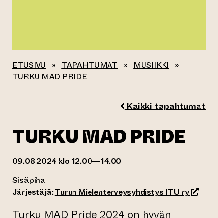
ETUSIVU
»
TAPAHTUMAT
»
MUSIIKKI
»
TURKU MAD PRIDE
Kaikki tapahtumat
TURKU MAD PRIDE
09.08.2024 klo 12.00—14.00
Sisäpiha
(siirty
Järjestäjä:
Turun Mielenterveysyhdistys ITU ry
Turku MAD Pride 2024 on hyvän