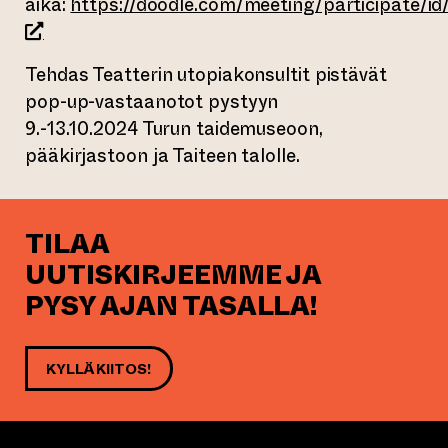
aika:
https://doodle.com/meeting/participate/id
(siirtyy toiseen verkkopalveluun)
Tehdas Teatterin utopiakonsultit pistävät
pop-up-vastaanotot pystyyn
9.-13.10.2024 Turun taidemuseoon,
pääkirjastoon ja Taiteen talolle.
TILAA
UUTISKIRJEEMME JA
PYSY AJAN TASALLA!
KYLLÄ KIITOS!