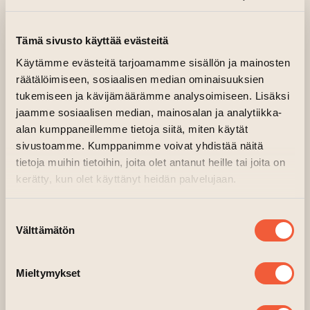
todellisuutta ja tekemään mahdottomasta
tulevaisuudesta mahdollista.
Tämä sivusto käyttää evästeitä
Tukena tutkimustyössä on utopiakonsultti
Käytämme evästeitä tarjoamamme sisällön ja mainosten
ja harjoitteet, jotka eivät
räätälöimiseen, sosiaalisen median ominaisuuksien
vaadi osallistujalta esiintymistä tai
tukemiseen ja kävijämäärämme analysoimiseen. Lisäksi
ennakkotaitoja.
jaamme sosiaalisen median, mainosalan ja analytiikka-
alan kumppaneillemme tietoja siitä, miten käytät
Konsultaatioon voi osallistua joko yksin tai
sivustoamme. Kumppanimme voivat yhdistää näitä
vanhempi yhdessä lapsen
tietoja muihin tietoihin, joita olet antanut heille tai joita on
kanssa. Konsultaatio on maksuton, mutta
kerätty, kun olet käyttänyt heidän palvelujaan.
paikka tulee varata etukäteen
(kullekin lokaatiolle oma varauslinkki alla).
Suostumuksen
Konsultaation kesto on
Välttämätön
valinta
30-45 minuuttia.
Tehdas Teatterin Utopiakonsultaatiot ovat
Mieltymykset
on osa Turun kaupungin