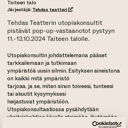
Taiteen talo
(siirtyy toiseen verkkopalve
Järjestäjä:
Tehdas teatteri
Tehdas Teatterin utopiakonsultit
pistävät pop-up-vastaanotot pystyyn
11.-13.10.2024 Taiteen talolle.
Utopiakonsultin johdattelemana pääset
tarkkailemaan ja tutkimaan
ympäristöä uusin silmin. Esityksen aineistona
on kaikki mitä ympäristö
tarjoaa, ja se, miten sinun toiveesi, tunteesi
tai akuutit kysymyksesi
heijastuvat ympäristöön.
Utopiakonsultaatiossa pysähdytään
yksityiskohtien äärelle etsimään, löytämään
ja rakentamaan haluamaamme
(si