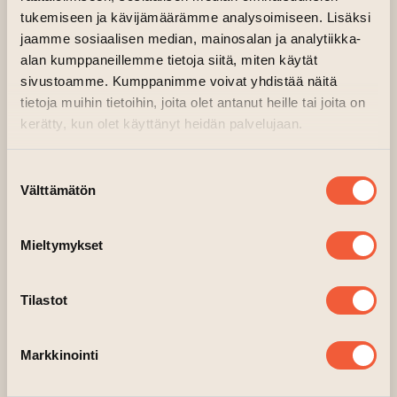
the parallel fear of anything strange or
tukemiseen ja kävijämäärämme analysoimiseen. Lisäksi
unfamiliar. Primarily, Oikkonen paints on the
jaamme sosiaalisen median, mainosalan ja analytiikka-
floor, engaging physically with the canvas,
alan kumppaneillemme tietoja siitä, miten käytät
sivustoamme. Kumppanimme voivat yhdistää näitä
layering flowing paint in overlapping,
tietoja muihin tietoihin, joita olet antanut heille tai joita on
translucent washes. Working with clay and
kerätty, kun olet käyttänyt heidän palvelujaan.
various printmaking techniques provides an
important balance — their slow, grounding
Suostumuksen
nature contrasts with the fluid intensity of
Välttämätön
valinta
painting. Yet, the process remains equally free
and intuitive, unfolding without a rigid plan.
Mieltymykset
(siirtyy toiseen verkkopalveluun)
tuulioikkonen.net
Tilastot
Markkinointi