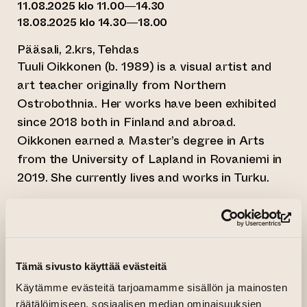
11.08.2025 klo 11.00—14.30
18.08.2025 klo 14.30—18.00
Pääsali, 2.krs, Tehdas
Tuuli Oikkonen (b. 1989) is a visual artist and
art teacher originally from Northern
Ostrobothnia. Her works have been exhibited
since 2018 both in Finland and abroad.
Oikkonen earned a Master’s degree in Arts
from the University of Lapland in Rovaniemi in
2019. She currently lives and works in Turku.
Oikkonen is intrigued by humans as
psychophysical beings — a whole entity.
(si
Recently, she has been exploring the layered
nature of life from mental, social, and physical
Tämä sivusto käyttää evästeitä
perspectives. Through her work she reflects on
Käytämme evästeitä tarjoamamme sisällön ja mainosten
the extreme need in our time to feel safe and
räätälöimiseen, sosiaalisen median ominaisuuksien