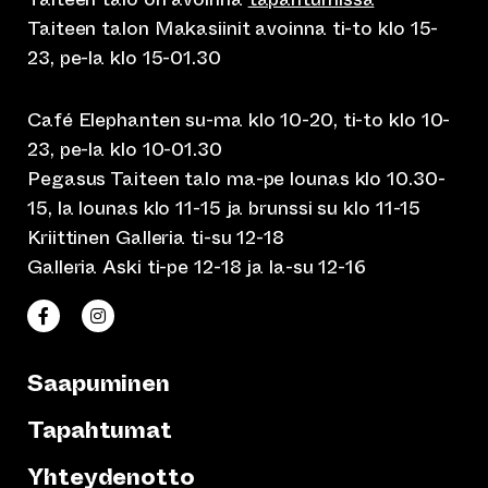
Taiteen talon Makasiinit avoinna ti-to klo 15-
23, pe-la klo 15-01.30
Café Elephanten su-ma klo 10-20, ti-to klo 10-
23, pe-la klo 10-01.30
Pegasus Taiteen talo ma-pe lounas klo 10.30-
15, la lounas klo 11-15 ja brunssi su klo 11-15
Kriittinen Galleria ti-su 12-18
Galleria Aski ti-pe 12-18 ja la-su 12-16
(siirtyy toiseen verkkopalveluun)
(siirtyy toiseen verkkopalveluun)
Taiteen talo Facebookissa
Taiteen talo Instagramissa
Saapuminen
Tapahtumat
Yhteydenotto