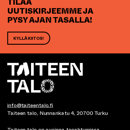
TILAA
UUTISKIRJEEMME JA
PYSY AJAN TASALLA!
KYLLÄ KIITOS!
info@taiteentalo.fi
Taiteen talo, Nunnankatu 4, 20700 Turku
Taiteen talo on avoinna
tapahtumissa