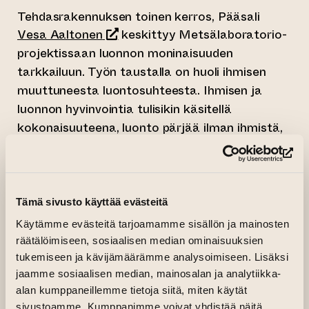
Tehdasrakennuksen toinen kerros, Pääsali
(siirtyy toiseen verkkopalveluun)
Vesa Aaltonen
keskittyy Metsälaboratorio-
projektissaan luonnon moninaisuuden
tarkkailuun. Työn taustalla on huoli ihmisen
muuttuneesta luontosuhteesta. Ihmisen ja
luonnon hyvinvointia tulisikin käsitellä
kokonaisuuteena, luonto pärjää ilman ihmistä,
mutta ihminen ei pärjää ilman luontoa.
(si
Pyrkimys kohti ekososiaalista sivistysystä,
jossa vastuullisuus on arkea, on luonnon ja
samalla ihmisen toivo.
Tämä sivusto käyttää evästeitä
Käytämme evästeitä tarjoamamme sisällön ja mainosten
Vesa
Aaltonen on turkulainen
räätälöimiseen, sosiaalisen median ominaisuuksien
valokuvataiteilija, joka tunnetaan
tukemiseen ja kävijämäärämme analysoimiseen. Lisäksi
monipuolisena tekijänä. Viime aikoina myös
jaamme sosiaalisen median, mainosalan ja analytiikka-
hänen Turku-aiheiset työnsä ovat olleet
alan kumppaneillemme tietoja siitä, miten käytät
laajasti esillä. Kesällä 2023 hänen teoksensa
sivustoamme. Kumppanimme voivat yhdistää näitä