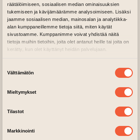
räätälöimiseen, sosiaalisen median ominaisuuksien
toimii heijastuspintana.
tukemiseen ja kävijämäärämme analysoimiseen. Lisäksi
jaamme sosiaalisen median, mainosalan ja analytiikka-
Maalaukset voi nähdä myös metaforana
alan kumppaneillemme tietoja siitä, miten käytät
mielen kerrostumille, jäljille; kuin huoneeseen
sivustoamme. Kumppanimme voivat yhdistää näitä
kaikumaan jääville sanoille, yrityksille pitää
tietoja muihin tietoihin, joita olet antanut heille tai joita on
koossa, rikkoutumisen ja korjaamisen aihioille
kerätty, kun olet käyttänyt heidän palvelujaan.
sekä pirstaleiselle maailmalle.
Suostumuksen
Teostiedot:
Välttämätön
valinta
Fragmentti (5.)
Mieltymykset
koko 48 x 45 cm
valmistumisvuosi 2021
Tilastot
öljy levylle
Markkinointi