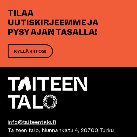
TILAA
UUTISKIRJEEMME JA
PYSY AJAN TASALLA!
KYLLÄ KIITOS!
info@taiteentalo.fi
Taiteen talo, Nunnankatu 4, 20700 Turku