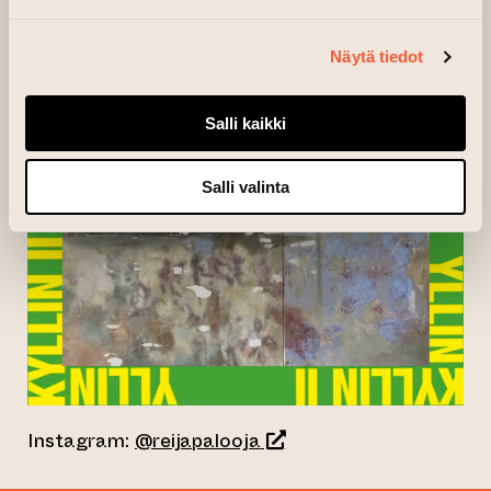
Näytä tiedot
Salli kaikki
Salli valinta
(siirtyy toiseen verkkopa
Instagram:
@reijapalooja