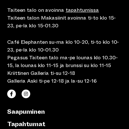
Taiteen talo on avoinna
tapahtumissa
Taiteen talon Makasiinit avoinna ti-to klo 15-
23, pe-la klo 15-01.30
Café Elephanten su-ma klo 10-20, ti-to klo 10-
23, pe-la klo 10-01.30
Pegasus Taiteen talo ma-pe lounas klo 10.30-
15, la lounas klo 11-15 ja brunssi su klo 11-15
Kriittinen Galleria ti-su 12-18
Galleria Aski ti-pe 12-18 ja la-su 12-16
(siirtyy toiseen verkkopalveluun)
(siirtyy toiseen verkkopalveluun)
Taiteen talo Facebookissa
Taiteen talo Instagramissa
Saapuminen
Tapahtumat