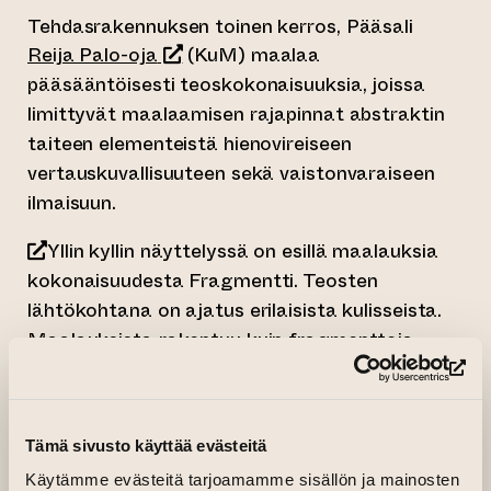
Tehdasrakennuksen toinen kerros, Pääsali
(siirtyy toiseen verkkopalveluun)
Reija Palo-oja
(KuM) maalaa
pääsääntöisesti teoskokonaisuuksia, joissa
limittyvät maalaamisen rajapinnat abstraktin
taiteen elementeistä hienovireiseen
vertauskuvallisuuteen sekä vaistonvaraiseen
ilmaisuun.
Yllin kyllin näyttelyssä on esillä maalauksia
kokonaisuudesta Fragmentti. Teosten
lähtökohtana on ajatus erilaisista kulisseista.
Maalauksista rakentuu kuin fragmentteja
talon seinistä ja ajan patinoimista kerroksista.
(si
Vertauskuvallisesti teokset muodostavat
narratiivisen tason erilaisten jälkien muodossa.
Tämä sivusto käyttää evästeitä
Teosten taustalla vaikuttavat omakohtaiset
Käytämme evästeitä tarjoamamme sisällön ja mainosten
kokemukset sekä ajatus siitä kuinka taide