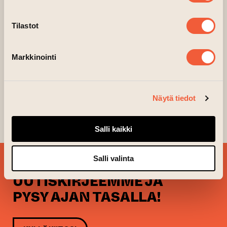
Tilastot
Markkinointi
Näytä tiedot
Salli kaikki
Salli valinta
TILAA
UUTISKIRJEEMME JA
PYSY AJAN TASALLA!