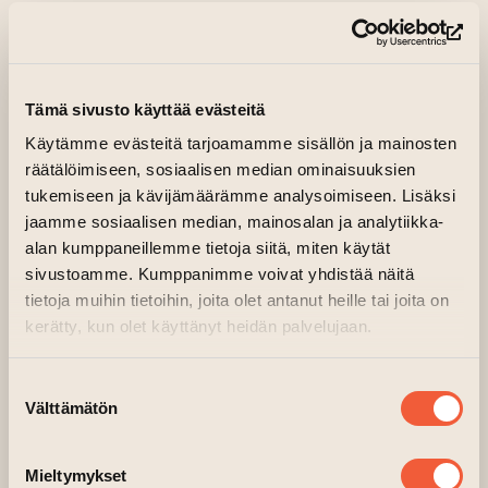
Tehdasrakennuksen toinen kerros, Pääsali
(si
Matti Helenius on turkulainen graafikko ja
kuvataiteilija. Hän on pitkään tehnyt
grafiikkaa eri tekniikoilla, sekä
Tämä sivusto käyttää evästeitä
esinekoosteita (assemblage).
Käytämme evästeitä tarjoamamme sisällön ja mainosten
räätälöimiseen, sosiaalisen median ominaisuuksien
Tämän näyttelyn teokset ovat valmistuneet
tukemiseen ja kävijämäärämme analysoimiseen. Lisäksi
viime kevään ja kesän aikana. Ne ovat osa
jaamme sosiaalisen median, mainosalan ja analytiikka-
sarjaa: “Identiteettiä etsimässä” ja tekotapa
alan kumppaneillemme tietoja siitä, miten käytät
akryyli ja Spray.
sivustoamme. Kumppanimme voivat yhdistää näitä
tietoja muihin tietoihin, joita olet antanut heille tai joita on
kerätty, kun olet käyttänyt heidän palvelujaan.
Suostumuksen
Välttämätön
valinta
Mieltymykset