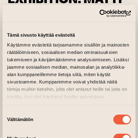
HELENIUS
(le
11.08.2023 kl. 14.30—18.00
Tämä sivusto käyttää evästeitä
Tehdasrakennuksen toinen kerros, Pääsali
INTRODUCTORY TALK YLLIN KYLLIN
Käytämme evästeitä tarjoamamme sisällön ja mainosten
räätälöimiseen, sosiaalisen median ominaisuuksien
II -EXHIBITION: MATTI HELENIUS
tukemiseen ja kävijämäärämme analysoimiseen. Lisäksi
jaamme sosiaalisen median, mainosalan ja analytiikka-
alan kumppaneillemme tietoja siitä, miten käytät
sivustoamme. Kumppanimme voivat yhdistää näitä
tietoja muihin tietoihin, joita olet antanut heille tai joita on
kerätty, kun olet käyttänyt heidän palvelujaan.
Suostumuksen
Välttämätön
valinta