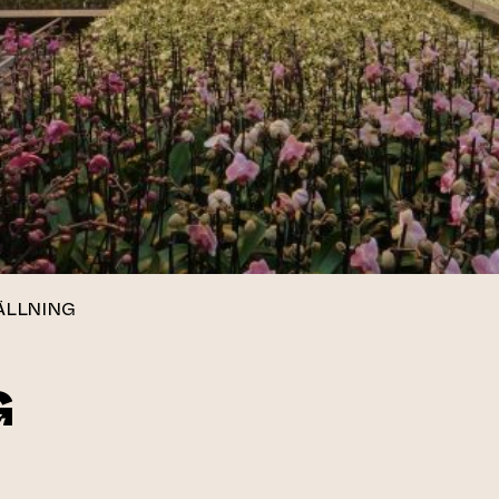
ÄLLNING
G