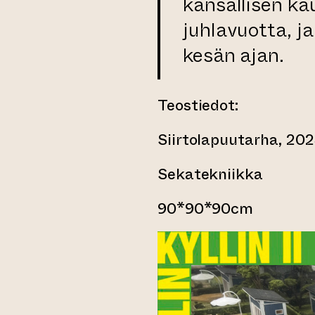
kansallisen ka
juhlavuotta, ja
kesän ajan.
Teostiedot:
Siirtolapuutarha, 20
Sekatekniikka
90*90*90cm