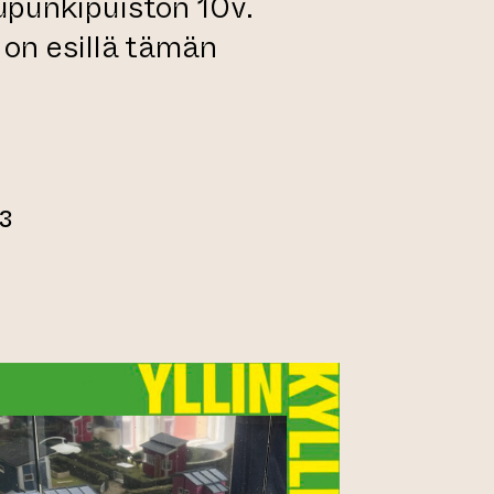
upunkipuiston 10v.
 on esillä tämän
23