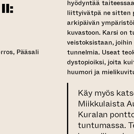
hyödyntää taiteessaan
II:
liittyivätpä ne sitten 
I
arkipäivän ympäristöi
kuvastoon. Karsi on 
veistoksistaan, joihi
ros, Pääsali
tunnelmia. Useat teok
dystopioiksi, joita ku
huumori ja mielikuvit
Käy myös kat
Miikkulaista A
Kuralan pontto
tuntumassa. T