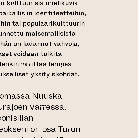
 kulttuurisia mielikuvia,
paikallisiin identiteetteihin,
hin tai populaarikulttuurin
tunnettu maisemallisista
n hän on ladannut vahvoja,
set voidaan tulkita
itenkin värittää lempeä
ukselliset yksityiskohdat.
somassa Nuuska
urajoen varressa,
onisillan
eokseni on osa Turun