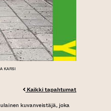
NA KARSI
Kaikki tapahtumat
toiseen verkkopalveluun)
ulainen kuvanveistäjä, joka