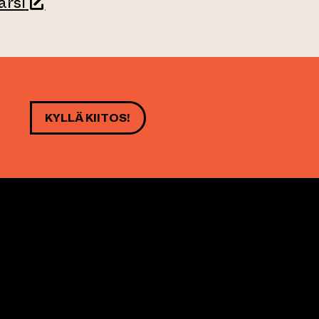
(siirtyy toiseen verkkopalveluun)
arsi
KYLLÄ KIITOS!