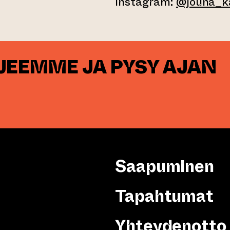
Instagram:
@jouna_k
RJEEMME JA PYSY AJAN
Saapuminen
Tapahtumat
Yhteydenotto