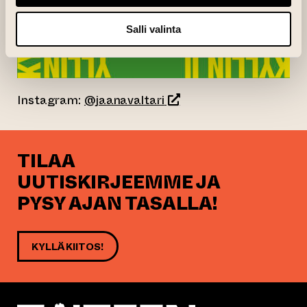
Salli valinta
(siirtyy toiseen verkkopa
Instagram:
@jaanavaltari
TILAA
UUTISKIRJEEMME JA
PYSY AJAN TASALLA!
KYLLÄ KIITOS!