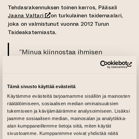
Tehdasrakennuksen toinen kerros, Pääsali
(siirtyy toiseen verkkopalveluun)
Jaana Valtari
on turkulainen taidemaalari,
joka on valmistunut vuonna 2012 Turun
Taideakatemiasta.
”Minua kiinnostaa ihmisen
suhde ympäristöön. Monissa
maalauksissani on ihmis- ja
(si
eläinhahmoja vaeltamassa
rannalla tai vuorilla.
Tämä sivusto käyttää evästeitä
Maalauksissa suunnataan usein
Käytämme evästeitä tarjoamamme sisällön ja mainosten
kohti merta, koska meri tarjoaa
räätälöimiseen, sosiaalisen median ominaisuuksien
kaikille yhtäläisen
tukemiseen ja kävijämäärämme analysoimiseen. Lisäksi
jaamme sosiaalisen median, mainosalan ja analytiikka-
mahdollisuuden elpymiseen ja
alan kumppaneillemme tietoja siitä, miten käytät
virkistymiseen. Meri edustaa
sivustoamme. Kumppanimme voivat yhdistää näitä
maalauksissani myös kaiken