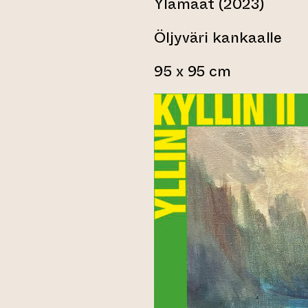
Ylämaat (2023)
Öljyväri kankaalle
95 x 95 cm