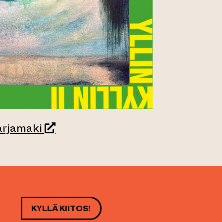
(siirtyy toiseen verkkopalveluun)
rjamaki
KYLLÄ KIITOS!