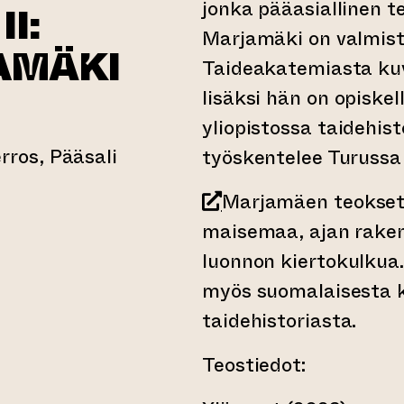
jonka pääasiallinen t
II:
Marjamäki on valmis
AMÄKI
Taideakatemiasta kuva
lisäksi hän on opiske
yliopistossa taidehis
ros, Pääsali
työskentelee Turussa 
Marjamäen teokset 
maisemaa, ajan raken
luonnon kiertokulkua
myös suomalaisesta k
taidehistoriasta.
Teostiedot: