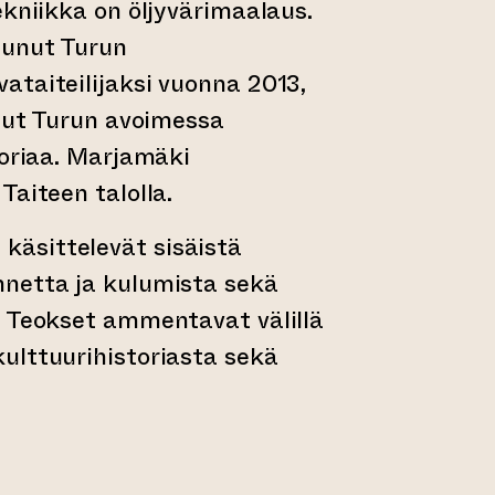
ekniikka on öljyvärimaalaus.
tunut Turun
taiteilijaksi vuonna 2013,
llut Turun avoimessa
toriaa. Marjamäki
Taiteen talolla.
käsittelevät sisäistä
netta ja kulumista sekä
. Teokset ammentavat välillä
ulttuurihistoriasta sekä