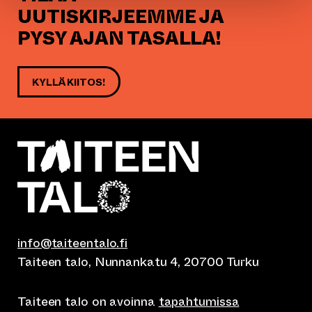
UUTISKIRJEEMME JA
PYSY AJAN TASALLA!
KYLLÄ KIITOS!
info@taiteentalo.fi
Taiteen talo, Nunnankatu 4, 20700 Turku
Taiteen talo on avoinna
tapahtumissa