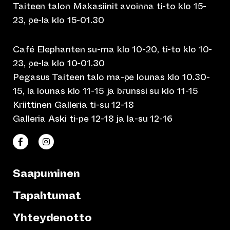
Taiteen talon Makasiinit avoinna ti-to klo 15-
23, pe-la klo 15-01.30
Café Elephanten su-ma klo 10-20, ti-to klo 10-
23, pe-la klo 10-01.30
Pegasus Taiteen talo ma-pe lounas klo 10.30-
15, la lounas klo 11-15 ja brunssi su klo 11-15
Kriittinen Galleria ti-su 12-18
Galleria Aski ti-pe 12-18 ja la-su 12-16
(siirtyy toiseen verkkopalveluun)
(siirtyy toiseen verkkopalveluun)
Taiteen talo Facebookissa
Taiteen talo Instagramissa
Saapuminen
Tapahtumat
Yhteydenotto