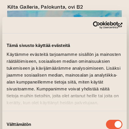
Kilta Galleria, Palokunta, ovi B2
(si
Tämä sivusto käyttää evästeitä
Käytämme evästeitä tarjoamamme sisällön ja mainosten
räätälöimiseen, sosiaalisen median ominaisuuksien
tukemiseen ja kävijämäärämme analysoimiseen. Lisäksi
jaamme sosiaalisen median, mainosalan ja analytiikka-
alan kumppaneillemme tietoja siitä, miten käytät
sivustoamme. Kumppanimme voivat yhdistää näitä
tietoja muihin tietoihin, joita olet antanut heille tai joita on
kerätty, kun olet käyttänyt heidän palvelujaan.
Suostumuksen
Välttämätön
valinta