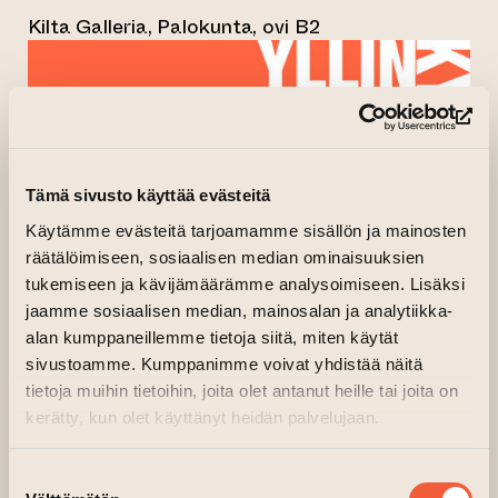
Kilta Galleria, Palokunta, ovi B2
(si
Tämä sivusto käyttää evästeitä
Käytämme evästeitä tarjoamamme sisällön ja mainosten
räätälöimiseen, sosiaalisen median ominaisuuksien
tukemiseen ja kävijämäärämme analysoimiseen. Lisäksi
jaamme sosiaalisen median, mainosalan ja analytiikka-
alan kumppaneillemme tietoja siitä, miten käytät
sivustoamme. Kumppanimme voivat yhdistää näitä
tietoja muihin tietoihin, joita olet antanut heille tai joita on
kerätty, kun olet käyttänyt heidän palvelujaan.
Suostumuksen