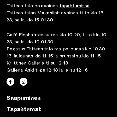
Taiteen talo on avoinna
tapahtumissa
Taiteen talon Makasiinit avoinna ti-to klo 15-
23, pe-la klo 15-01.30
Café Elephanten su-ma klo 10-20, ti-to klo 10-
23, pe-la klo 10-01.30
Pegasus Taiteen talo ma-pe lounas klo 10.30-
15, la lounas klo 11-15 ja brunssi su klo 11-15
Kriittinen Galleria ti-su 12-18
Galleria Aski ti-pe 12-18 ja la-su 12-16
(siirtyy toiseen verkkopalveluun)
(siirtyy toiseen verkkopalveluun)
Taiteen talo Facebookissa
Taiteen talo Instagramissa
Saapuminen
Tapahtumat