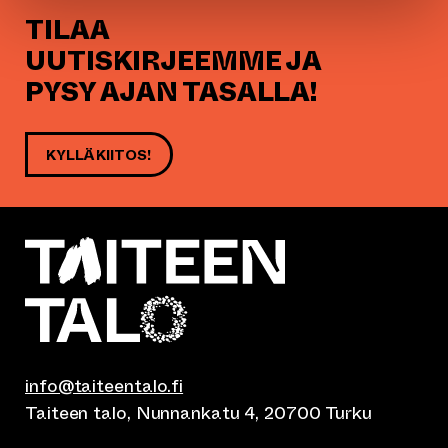
TILAA
UUTISKIRJEEMME JA
PYSY AJAN TASALLA!
KYLLÄ KIITOS!
info@taiteentalo.fi
Taiteen talo, Nunnankatu 4, 20700 Turku