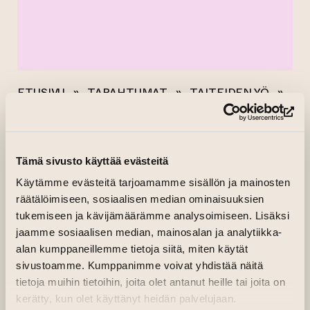
ETUSIVU
»
TAPAHTUMAT
»
TAITEIDEN YÖ
»
TAITEIDEN YÖ/ NIKKOTAKKO JEWELRY SHOP
(si
Kaikki tapahtumat
Tämä sivusto käyttää evästeitä
Käytämme evästeitä tarjoamamme sisällön ja mainosten
TAITEIDEN YÖ/
räätälöimiseen, sosiaalisen median ominaisuuksien
NIKKOTAKKO
tukemiseen ja kävijämäärämme analysoimiseen. Lisäksi
jaamme sosiaalisen median, mainosalan ja analytiikka-
JEWELRY SHOP
alan kumppaneillemme tietoja siitä, miten käytät
sivustoamme. Kumppanimme voivat yhdistää näitä
15.08.2024 klo 16.00—22.00
tietoja muihin tietoihin, joita olet antanut heille tai joita on
kerätty, kun olet käyttänyt heidän palvelujaan.