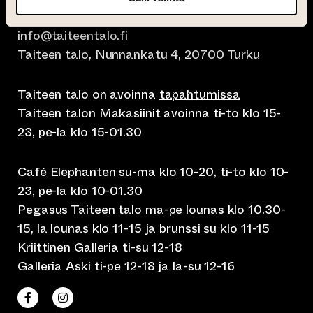
info@taiteentalo.fi
Taiteen talo, Nunnankatu 4, 20700 Turku
Taiteen talo on avoinna
tapahtumissa
Taiteen talon Makasiinit avoinna ti-to klo 15-
23, pe-la klo 15-01.30
Café Elephanten su-ma klo 10-20, ti-to klo 10-
23, pe-la klo 10-01.30
Pegasus Taiteen talo ma-pe lounas klo 10.30-
15, la lounas klo 11-15 ja brunssi su klo 11-15
Kriittinen Galleria ti-su 12-18
Galleria Aski ti-pe 12-18 ja la-su 12-16
(siirtyy toiseen verkkopalveluun)
(siirtyy toiseen verkkopalveluun)
Taiteen talo Facebookissa
Taiteen talo Instagramissa