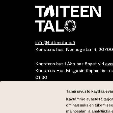
info@taiteentalo.fi
Konstens hus, Nunnegatan 4, 20700
Konstens hus i Åbo har öppet vid
ev
Konstens Hus Magasin öppna tis-tor kl
01.30
Café Elephanten sön-mån 10-20, tis-t
Tämä sivusto käyttää eväs
10-01.30
Käytämme evästeitä tarjoa
Restaurangen Pegasus Taiteen talo 
ominaisuuksien tukemisee
lunch på lördag kl 11-15 och brunch 
mainosalan ja analytiikka-