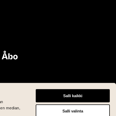
i Åbo
Salli kaikki
an
sen median,
Salli valinta