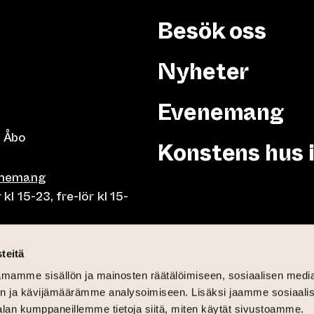
Besök oss
Nyheter
Evenemang
 Åbo
Konstens hus 
enemang
 15-23, fre-lör kl 15-
or klo 10-23, fre-lör klo
teitä
mamme sisällön ja mainosten räätälöimiseen, sosiaalisen medi
mån-fre lunch 10.30-15,
n ja kävijämäärämme analysoimiseen. Lisäksi jaamme sosiaali
på söndag 11-15
alan kumppaneillemme tietoja siitä, miten käytät sivustoamme.