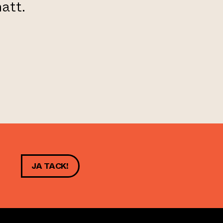
att.
JA TACK!