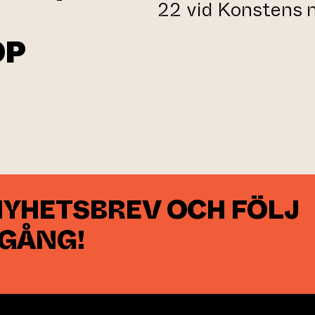
22 vid Konstens n
OP
NYHETSBREV OCH FÖLJ
 GÅNG!