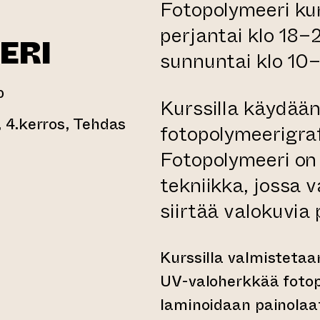
Fotopolymeeri kur
perjantai klo 18–2
ERI
sunnuntai klo 10
0
Kurssilla käydään
 4.kerros, Tehdas
fotopolymeerigraf
y toiseen verkkopalveluun)
Fotopolymeeri on 
tekniikka, jossa 
siirtää valokuvia 
Kurssilla valmistetaa
UV-valoherkkää fotop
laminoidaan painolaa