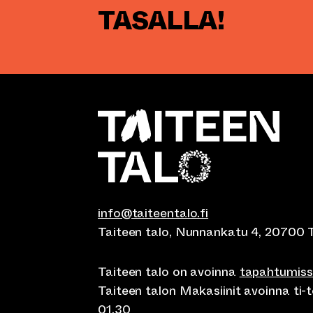
TASALLA!
info@taiteentalo.fi
Taiteen talo, Nunnankatu 4, 20700 
Taiteen talo on avoinna
tapahtumis
Taiteen talon Makasiinit avoinna ti-to
01.30