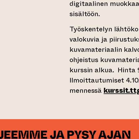
digitaalinen muokkaa
sisältöön.
Työskentelyn lähtöko
valokuvia ja piirustu
kuvamateriaalin kalvo
ohjeistus kuvamateri
kurssin alkua. Hinta 
Ilmoittautumiset 4.10
mennessä
kurssit.t
RJEEMME JA PYSY AJAN