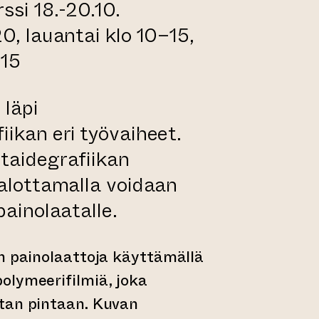
ssi 18.-20.10.
0, lauantai klo 10–15,
–15
 läpi
iikan eri työvaiheet.
taidegrafiikan
valottamalla voidaan
painolaatalle.
n painolaattoja käyttämällä
olymeerifilmiä, joka
tan pintaan. Kuvan