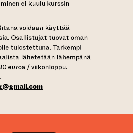
minen ei kuulu kurssin
htana voidaan käyttää
ksia. Osallistujat tuovat oman
lle tulostettuna. Tarkempi
aalista lähetetään lähempänä
90 euroa / viikonloppu.
.
tg@gmail.com