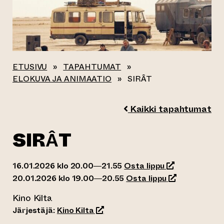
ETUSIVU
»
TAPAHTUMAT
»
ELOKUVA JA ANIMAATIO
»
SIRÂT
Kaikki tapahtumat
SIRÂT
(siirtyy toisee
16.01.2026 klo 20.00—21.55
Osta lippu
(siirtyy toisee
20.01.2026 klo 19.00—20.55
Osta lippu
Kino Kilta
(siirtyy toiseen verkkopalveluun)
Järjestäjä:
Kino Kilta