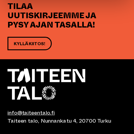
TILAA
UUTISKIRJEEMME JA
PYSY AJAN TASALLA!
KYLLÄ KIITOS!
info@taiteentalo.fi
Taiteen talo, Nunnankatu 4, 20700 Turku