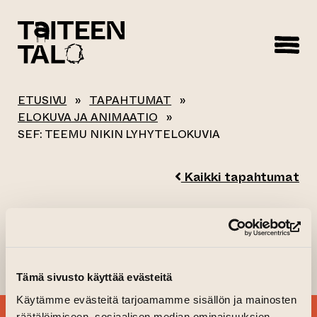
sisältöön
ETUSIVU
»
TAPAHTUMAT
»
ELOKUVA JA ANIMAATIO
»
SEF: TEEMU NIKIN LYHYTELOKUVIA
Kaikki tapahtumat
SEF: TEEMU NIKIN
(si
LYHYTELOKUVIA
Tämä sivusto käyttää evästeitä
Käytämme evästeitä tarjoamamme sisällön ja mainosten
räätälöimiseen, sosiaalisen median ominaisuuksien