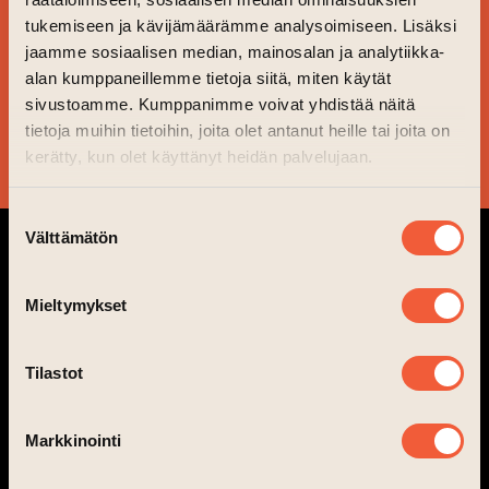
TILAA
tukemiseen ja kävijämäärämme analysoimiseen. Lisäksi
UUTISKIRJEEMME JA
jaamme sosiaalisen median, mainosalan ja analytiikka-
PYSY AJAN TASALLA!
alan kumppaneillemme tietoja siitä, miten käytät
sivustoamme. Kumppanimme voivat yhdistää näitä
tietoja muihin tietoihin, joita olet antanut heille tai joita on
KYLLÄ KIITOS!
kerätty, kun olet käyttänyt heidän palvelujaan.
Suostumuksen
Välttämätön
valinta
Mieltymykset
Tilastot
info@taiteentalo.fi
Taiteen talo, Nunnankatu 4, 20700 Turku
Markkinointi