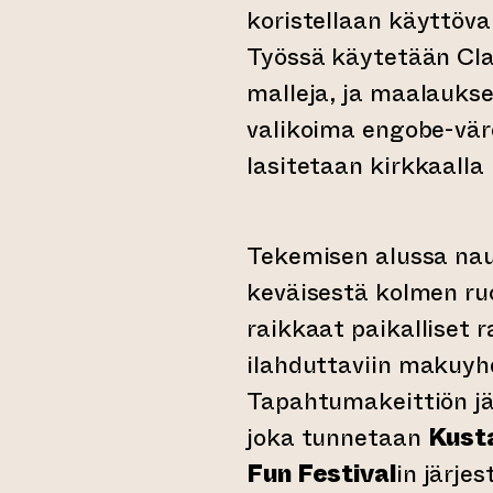
koristellaan käyttöval
Työssä käytetään Cla
malleja, ja maalaukse
valikoima engobe-väre
lasitetaan kirkkaalla 
Tekemisen alussa na
keväisestä kolmen ruo
raikkaat paikalliset 
ilahduttaviin makuyh
Tapahtumakeittiön jä
joka tunnetaan
Kusta
Fun Festival
in järje