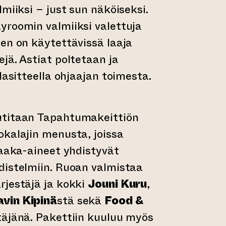
miiksi – just sun näköiseksi.
yroomin valmiiksi valettuja
en on käytettävissä laaja
jä. Astiat poltetaan ja
lasitteella ohjaajan toimesta.
utitaan Tapahtumakeittiön
kalajin menusta, joissa
raaka-aineet yhdistyvät
distelmiin. Ruoan valmistaa
rjestäjä ja kokki
Jouni Kuru
,
vin Kipinä
stä sekä
Food &
stäjänä. Pakettiin kuuluu myös