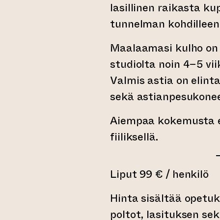
lasillinen raikasta kup
tunnelman kohdillee
Maalaamasi kulho on
studiolta noin 4–5 vi
Valmis astia on elinta
sekä astianpesukone
Aiempaa kokemusta ei 
fiiliksellä.
Liput 99 € / henkilö
Hinta sisältää opetuk
poltot, lasituksen sek