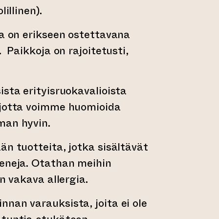
olillinen).
la on erikseen ostettavana
. Paikkoja on rajoitetusti,
ista erityisruokavalioista
 jotta voimme huomioida
mman hyvin.
än tuotteita, jotka sisältävät
eeneja. Otathan meihin
on vakava allergia.
nan varauksista, joita ei ole