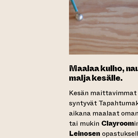
Maalaa kulho, nau
malja kesälle.
Kesän maittavimmat
syntyvät Tapahtumak
aikana maalaat oman
tai mukin
Clayroom
i
Leinosen
opastuksella