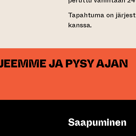
peruttu vähintään 24
Tapahtuma on järjest
kanssa.
RJEEMME JA PYSY AJAN
Saapuminen