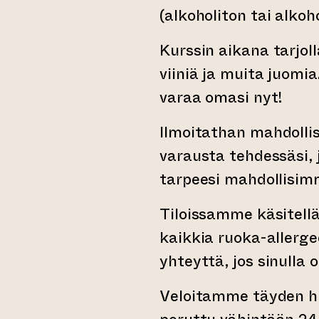
(alkoholiton tai alkoh
Kurssin aikana tarjol
viiniä ja muita juomia
varaa omasi nyt!
Ilmoitathan mahdollis
varausta tehdessäsi,
tarpeesi mahdollisi
Tiloissamme käsitellä
kaikkia ruoka-allerg
yhteyttä, jos sinulla 
Veloitamme täyden hin