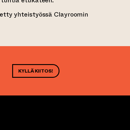
 tuntia etukäteen.
etty yhteistyössä Clayroomin
KYLLÄ KIITOS!