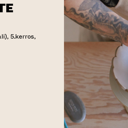
TE
i), 5.kerros,
oiseen verkkopalveluun)