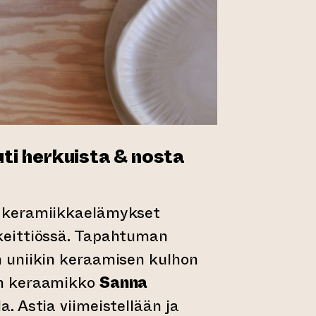
ti herkuista & nosta
 keramiikkaelämykset
eittiössä. Tapahtuman
 uniikin keraamisen kulhon
n keraamikko
Sanna
. Astia viimeistellään ja