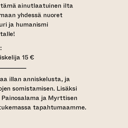
tämä ainutlaatuinen ilta
maan yhdessä nuoret
uuri ja humanismi
talle!
:
iskelija 15 €
a illan anniskelusta, ja
lojen somistamisen. Lisäksi
 Painosalama ja Myrttisen
 tukemassa tapahtumaamme.