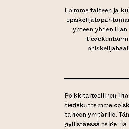
Loimme taiteen ja kul
opiskelijatapahtuman
yhteen yhden illan
tiedekuntamme 
opiskelijahaal
Poikkitaiteellinen ilt
tiedekuntamme opiske
taiteen ympärille. T
pyllistäessä taide- ja