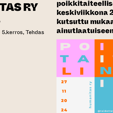
poikkitaiteellis
TAS RY
keskiviikkona 27
kutsuttu muka
0
ainutlaatuiseen
o 5.kerros, Tehdas
n verkkopalveluun)