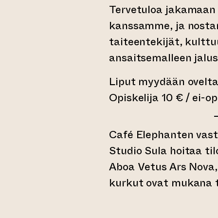
Tervetuloa jakamaan 
kanssamme, ja nosta
taiteentekijät, kultt
ansaitsemalleen jalus
Liput myydään ovelta
Opiskelija 10 € / ei-op
Café Elephanten vasta
Studio Sula hoitaa ti
Aboa Vetus Ars Nova,
kurkut ovat mukana