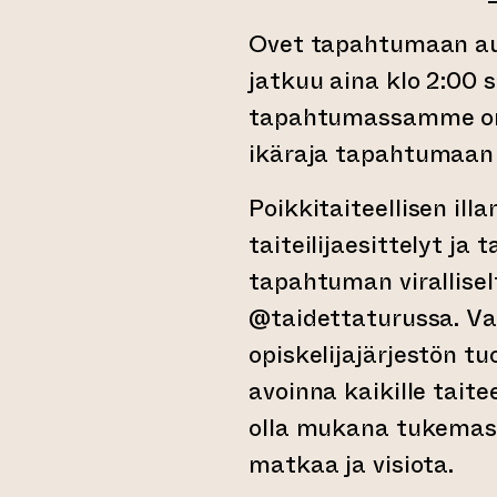
Ovet tapahtumaan auke
jatkuu aina klo 2:00 
tapahtumassamme on 
ikäraja tapahtumaan 
Poikkitaiteellisen ill
taiteilijaesittelyt ja
tapahtuman virallisel
@taidettaturussa. Va
opiskelijajärjestön 
avoinna kaikille taite
olla mukana tukemassa
matkaa ja visiota.