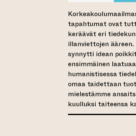
Korkeakoulumaailmass
tapahtumat ovat tutt
keräävät eri tiedekunt
illanviettojen ääreen.
synnytti idean poikkit
ensimmäinen laatuaan
humanistisessa tiedek
omaa taidettaan tuott
mielestämme ansaitse
kuulluksi taiteensa k