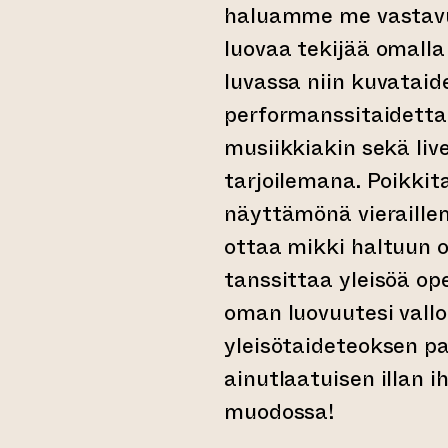
haluamme me vastavu
luovaa tekijää omalla 
luvassa niin kuvataid
performanssitaidetta
musiikkiakin sekä liv
tarjoilemana. Poikkita
näyttämönä vieraillem
ottaa mikki haltuun o
tanssittaa yleisöä op
oman luovuutesi vallo
yleisötaideteoksen pa
ainutlaatuisen illan i
muodossa!