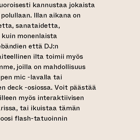
oroisesti kannustaa jokaista
polullaan. Illan aikana on
etta, sanataidetta,
 kuin monenlaista
ebändien että DJ:n
iteellinen ilta toimii myös
me, joilla on mahdollisuus
pen mic -lavalla tai
en deck -osiossa. Voit päästää
illeen myös interaktiivisen
rissa, tai ikuistaa tämän
hoosi flash-tatuoinnin