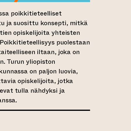
a poikkitieteelliset
u ja suosittu konsepti, mitkä
ien opiskelijoita yhteisten
 Poikkitieteellisyys puolestaan
aiteelliseen iltaan, joka on
. Turun yliopiston
unnassa on paljon luovia,
avia opiskelijoita, jotka
vat tulla nähdyksi ja
anssa.