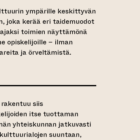
ttuurin ympärille keskittyvän
, joka kerää eri taidemuodot
 ajaksi toimien näyttämönä
opiskelijoille – ilman
areita ja örveltämistä.
a rakentuu siis
lijoiden itse tuottaman
ämän yhteiskunnan jatkuvasti
 kulttuurialojen suuntaan,