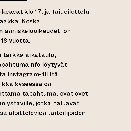
avat klo 17, ja taideilottelu
saakka. Koska
anniskeluoikeudet, on
18 vuotta.
an tarkka aikataulu,
 tapahtumainfo löytyvät
ta Instagram-tililtä
ikka kyseessä on
tuottama tapahtuma, ovat ovet
en ystäville, jotka haluavat
 aloittelevien taiteilijoiden