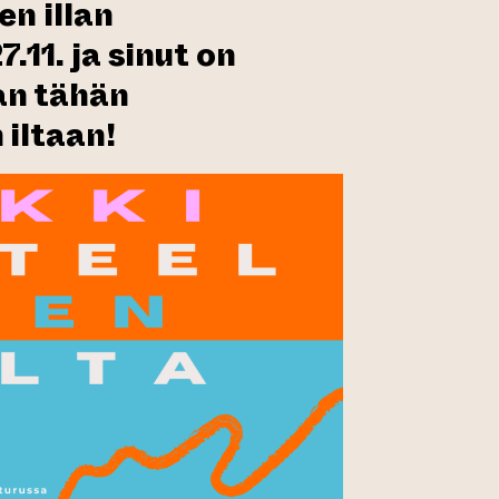
en illan
.11. ja sinut on
an tähän
 iltaan!