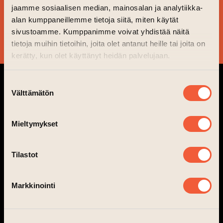
PYSY AJAN TASALLA!
jaamme sosiaalisen median, mainosalan ja analytiikka-
alan kumppaneillemme tietoja siitä, miten käytät
sivustoamme. Kumppanimme voivat yhdistää näitä
KYLLÄ KIITOS!
tietoja muihin tietoihin, joita olet antanut heille tai joita on
kerätty, kun olet käyttänyt heidän palvelujaan.
Suostumuksen
Välttämätön
valinta
Mieltymykset
info@taiteentalo.fi
Tilastot
Taiteen talo, Nunnankatu 4, 20700 Turku
Markkinointi
Taiteen talo on avoinna
tapahtumissa
Taiteen talon Makasiinit avoinna ti-to klo 15-
23, pe-la klo 15-01.30