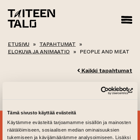
sisältöön
ETUSIVU
»
TAPAHTUMAT
»
ELOKUVA JA ANIMAATIO
»
PEOPLE AND MEAT
Kaikki tapahtumat
PEOPLE AND MEAT
(si
Tämä sivusto käyttää evästeitä
TILAA
Käytämme evästeitä tarjoamamme sisällön ja mainosten
räätälöimiseen, sosiaalisen median ominaisuuksien
UUTISKIRJEEMME JA
tukemiseen ja kävijämäärämme analysoimiseen. Lisäksi