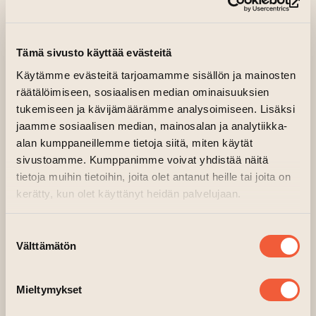
(si
20.10.2024 klo 13.00—16.00
Tehdas-rakennus, 5. krs IKU-studios
Tämä sivusto käyttää evästeitä
(Sisäänkäynti A3)
Käytämme evästeitä tarjoamamme sisällön ja mainosten
räätälöimiseen, sosiaalisen median ominaisuuksien
Taide koristaa parkkimittareita!
tukemiseen ja kävijämäärämme analysoimiseen. Lisäksi
jaamme sosiaalisen median, mainosalan ja analytiikka-
alan kumppaneillemme tietoja siitä, miten käytät
Taiteilijoiden suunnittelemat ilmeet on teipattu
sivustoamme. Kumppanimme voivat yhdistää näitä
pysäköintiautomaatteihin neljällä alueella
tietoja muihin tietoihin, joita olet antanut heille tai joita on
Turun keskustassa ja sen lähiympäristössä:
kerätty, kun olet käyttänyt heidän palvelujaan.
ydinkeskusta, Linnanniemi, Vanhakaupunki ja
Turun Tiedepuisto. Projekti on toteutettu Turun
Suostumuksen
kaupungin kulttuurin kärkihankkeen,
Välttämätön
valinta
kaupunkiympäristön ja museokeskuksen
yhteistyönä. Lisätietoa
Mieltymykset
parkkimittarihankkeesta: