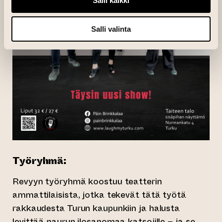
Salli kaikki
Salli valinta
Työryhmä:
Revyyn työryhmä koostuu teatterin
ammattilaisista, jotka tekevät tätä työtä
rakkaudesta Turun kaupunkiin ja halusta
levittää naurun ilosanomaa katsojille – ja se