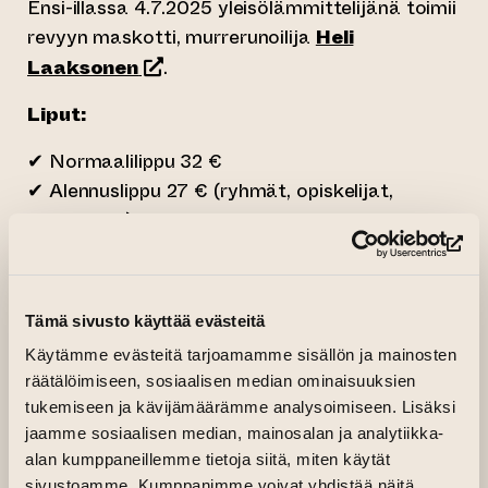
Ensi-illassa 4.7.2025 yleisölämmittelijänä toimii
revyyn maskotti, murrerunoilija
Heli
(siirtyy toiseen verkkopalveluun)
Laaksonen
.
Liput:
✔ Normaalilippu 32 €
✔ Alennuslippu 27 € (ryhmät, opiskelijat,
eläkeläiset)
✔ Kannatuslippu 44 € – tue revyytä ja
(si
varmista, että se palaa ensi vuonnakin!
Tämä sivusto käyttää evästeitä
(siirtyy
Osta liput (linkki lippukauppaan)
Käytämme evästeitä tarjoamamme sisällön ja mainosten
räätälöimiseen, sosiaalisen median ominaisuuksien
Tulethan paikalle ajoissa!
tukemiseen ja kävijämäärämme analysoimiseen. Lisäksi
Suosittelemme saapumaan puoli tuntia ennen
jaamme sosiaalisen median, mainosalan ja analytiikka-
esitystä, mutta viimeistään varttia ennen, jotta
alan kumppaneillemme tietoja siitä, miten käytät
sivustoamme. Kumppanimme voivat yhdistää näitä