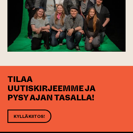
TILAA
UUTISKIRJEEMME JA
PYSY AJAN TASALLA!
KYLLÄ KIITOS!