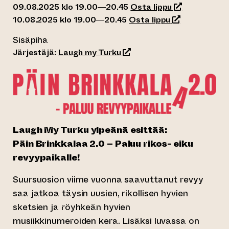
(siirtyy toise
09.08.2025 klo 19.00—20.45
Osta lippu
(siirtyy toisee
10.08.2025 klo 19.00—20.45
Osta lippu
Sisäpiha
(siirtyy toiseen verkkopalv
Järjestäjä:
Laugh my Turku
Laugh My Turku ylpeänä esittää:
Päin Brinkkalaa 2.0 – Paluu rikos- eiku
revyypaikalle!
Suursuosion viime vuonna saavuttanut revyy
saa jatkoa täysin uusien, rikollisen hyvien
sketsien ja röyhkeän hyvien
musiikkinumeroiden kera. Lisäksi luvassa on