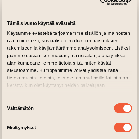
(si
Man-soon elämässä on vihdoin kaikki hyvin:
upea talo, rakastava vaimo, kaksi lasta ja
Tämä sivusto käyttää evästeitä
kaksi hyvin käyttäytyvää koiraa. Kunnes
Käytämme evästeitä tarjoamamme sisällön ja mainosten
eräänä kauniina päivänä tapahtuu
räätälöimiseen, sosiaalisen median ominaisuuksien
odottamaton – Man-soon saa potkut
tukemiseen ja kävijämäärämme analysoimiseen. Lisäksi
asiantuntijatehtävästään paperitehtaalla.
jaamme sosiaalisen median, mainosalan ja analytiikka-
Uuden työpaikan haku etenee nihkeästi, kunnes
alan kumppaneillemme tietoja siitä, miten käytät
sivustoamme. Kumppanimme voivat yhdistää näitä
Man-soon tajuaa, että on vain yksi vaihtoehto:
tietoja muihin tietoihin, joita olet antanut heille tai joita on
kilpakumppanit on eliminoitava
.
kerätty, kun olet käyttänyt heidän palvelujaan.
Park Chan-wookin
NO OTHER CHOICE
on
pikimustaa huumoria ja veitsenterävää satiiria
Suostumuksen
Välttämätön
viljelevä huima trillerikomedia. Elokuva perustuu
valinta
usein filmatisoidun Donald E. Westlaken
romaaniin The Ax.
NO OTHER CHOICE
on
Mieltymykset
Korean virallinen
Oscar-ehdokas
.