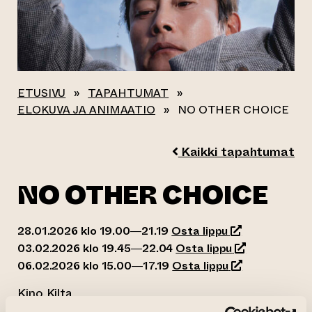
ETUSIVU
»
TAPAHTUMAT
»
ELOKUVA JA ANIMAATIO
»
NO OTHER CHOICE
Kaikki tapahtumat
NO OTHER CHOICE
(siirtyy toiseen
28.01.2026 klo 19.00—21.19
Osta lippu
(siirtyy toisee
03.02.2026 klo 19.45—22.04
Osta lippu
(siirtyy toisee
06.02.2026 klo 15.00—17.19
Osta lippu
Kino Kilta
(siirtyy toiseen verkkopalveluun)
Järjestäjä:
Kino Kilta