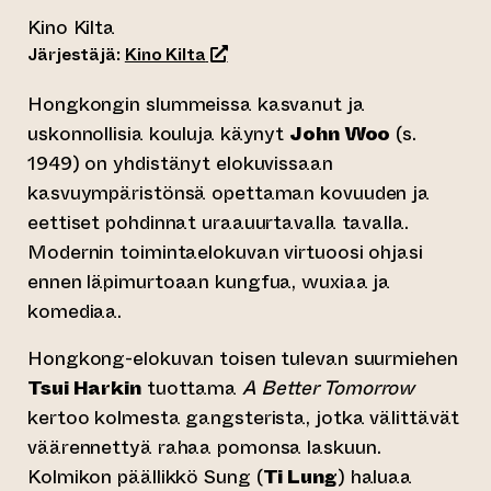
Kino Kilta
(siirtyy toiseen verkkopalveluun)
Järjestäjä:
Kino Kilta
Hongkongin slummeissa kasvanut ja
uskonnollisia kouluja käynyt
John Woo
(s.
1949) on yhdistänyt elokuvissaan
kasvuympäristönsä opettaman kovuuden ja
eettiset pohdinnat uraauurtavalla tavalla.
Modernin toimintaelokuvan virtuoosi ohjasi
ennen läpimurtoaan kungfua, wuxiaa ja
komediaa.
Hongkong-elokuvan toisen tulevan suurmiehen
Tsui Harkin
tuottama
A Better Tomorrow
kertoo kolmesta gangsterista, jotka välittävät
väärennettyä rahaa pomonsa laskuun.
Kolmikon päällikkö Sung (
Ti Lung
) haluaa