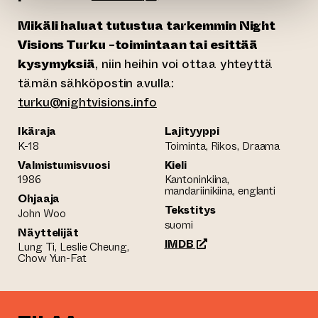
Mikäli haluat tutustua tarkemmin Night
Visions Turku -toimintaan tai esittää
kysymyksiä
, niin heihin voi ottaa yhteyttä
tämän sähköpostin avulla:
turku@nightvisions.info
Ikäraja
Lajityyppi
K-18
Toiminta, Rikos, Draama
Valmistumisvuosi
Kieli
1986
Kantoninkiina,
mandariinikiina, englanti
Ohjaaja
Tekstitys
John Woo
suomi
Näyttelijät
(siirtyy toiseen verkko
IMDB
Lung Ti, Leslie Cheung,
Chow Yun-Fat