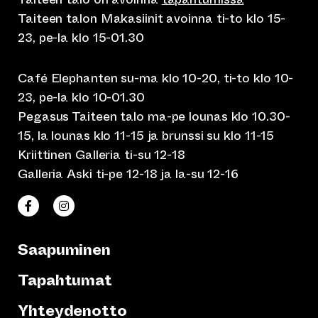
Taiteen talon Makasiinit avoinna ti-to klo 15-
23, pe-la klo 15-01.30
Café Elephanten su-ma klo 10-20, ti-to klo 10-
23, pe-la klo 10-01.30
Pegasus Taiteen talo ma-pe lounas klo 10.30-
15, la lounas klo 11-15 ja brunssi su klo 11-15
Kriittinen Galleria ti-su 12-18
Galleria Aski ti-pe 12-18 ja la-su 12-16
(siirtyy toiseen verkkopalveluun)
(siirtyy toiseen verkkopalveluun)
Taiteen talo Facebookissa
Taiteen talo Instagramissa
Saapuminen
Tapahtumat
Yhteydenotto