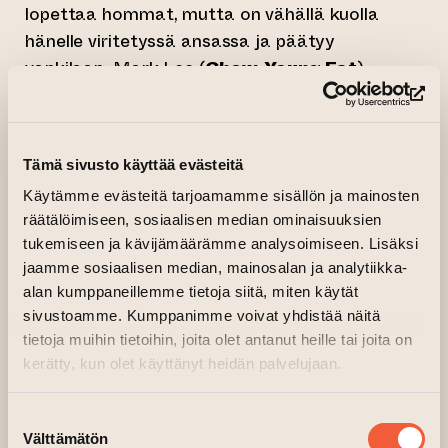
lopettaa hommat, mutta on vähällä kuolla
hänelle viritetyssä ansassa ja päätyy
vankilaan. Mark Lee (
Chow-Young Fat
)
kostaa, mutta vammautuu ja päätyy
(si
kerjäläiseksi. Shing (
Waise Lee
) paljastuu
petturiksi, joka perii kolmikon bisnekset.
Tämä sivusto käyttää evästeitä
Kun Sung vapautuu vankilasta, hän kohtaa
Käytämme evästeitä tarjoamamme sisällön ja mainosten
poliisiveljensä (
Leslie Cheung
) halveksunnan ja
räätälöimiseen, sosiaalisen median ominaisuuksien
Shingin kätyreiden paineen. Ex-rikollisen
tukemiseen ja kävijämäärämme analysoimiseen. Lisäksi
jaamme sosiaalisen median, mainosalan ja analytiikka-
pyrkimys kunnialliseen elämään vaatii verisiä
alan kumppaneillemme tietoja siitä, miten käytät
uhrauksia.
sivustoamme. Kumppanimme voivat yhdistää näitä
Vakavahenkiseltä ja tuntemattomilla
tietoja muihin tietoihin, joita olet antanut heille tai joita on
kerätty, kun olet käyttänyt heidän palvelujaan.
näyttelijöillä roolitetulta elokuvalta ei odotettu
paljoa, mutta A Better Tomorrow nousi
Suostumuksen
valtavaksi hitiksi ja
Heroic Bloodshediksi
Välttämätön
valinta