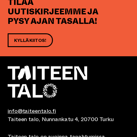
TILAA
UUTISKIRJEEMME JA
PYSY AJAN TASALLA!
KYLLÄ KIITOS!
info@taiteentalo.fi
Taiteen talo, Nunnankatu 4, 20700 Turku
Taiteen talo on avoinna
tapahtumissa