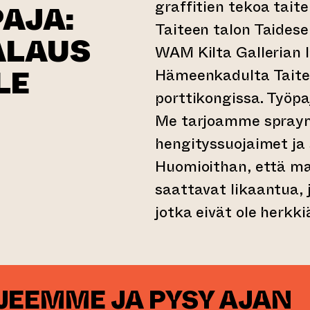
graffitien tekoa taite
PAJA:
Taiteen talon Taidesei
ALAUS
WAM Kilta Gallerian 
LE
Hämeenkadulta Taitee
porttikongissa. Työpa
Me tarjoamme spraym
hengityssuojaimet ja
Huomioithan, että ma
palveluun)
saattavat likaantua, 
jotka eivät ole herkkiä
RJEEMME JA PYSY AJAN