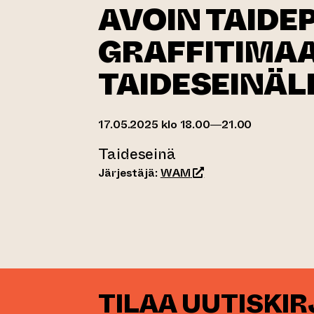
AVOIN TAIDE
GRAFFITIMA
TAIDESEINÄL
17.05.2025 klo 18.00—21.00
Taideseinä
(siirtyy toiseen verkko
Järjestäjä:
WAM
TILAA UUTISKI