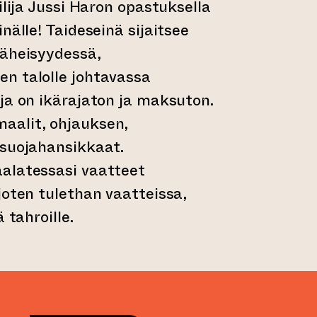
ilija Jussi Haron opastuksella
nälle! Taideseinä sijaitsee
läheisyydessä,
n talolle johtavassa
ja on ikärajaton ja maksuton.
aalit, ohjauksen,
 suojahansikkaat.
alatessasi vaatteet
joten tulethan vaatteissa,
 tahroille.