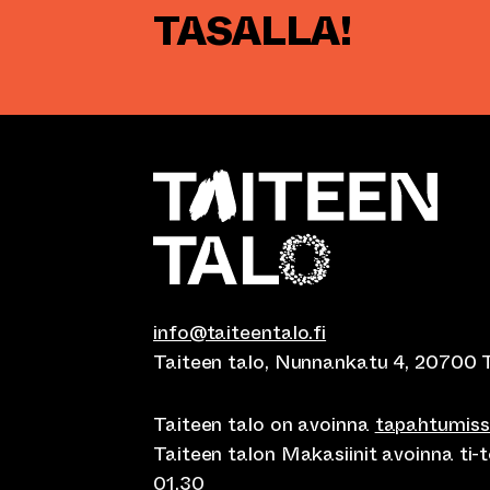
TASALLA!
info@taiteentalo.fi
Taiteen talo, Nunnankatu 4, 20700 
Taiteen talo on avoinna
tapahtumis
Taiteen talon Makasiinit avoinna ti-to
01.30