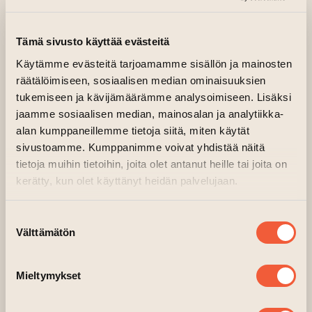
(si
14.12.2023 klo 18.00—20.30
Tämä sivusto käyttää evästeitä
E-rakennuksen ensimmäinen kerros
Käytämme evästeitä tarjoamamme sisällön ja mainosten
(siirtyy toiseen verkkopalveluu
Järjestäjä:
Moi Mimosa
räätälöimiseen, sosiaalisen median ominaisuuksien
tukemiseen ja kävijämäärämme analysoimiseen. Lisäksi
Moi Mimosa toivottaa tervetulleeksi
jaamme sosiaalisen median, mainosalan ja analytiikka-
ekologisiin työpajoihin Taiteen talolle.
alan kumppaneillemme tietoja siitä, miten käytät
14.12. klo 18:00-20:30 DESIGN MUKI
sivustoamme. Kumppanimme voivat yhdistää näitä
tietoja muihin tietoihin, joita olet antanut heille tai joita on
kerätty, kun olet käyttänyt heidän palvelujaan.
Suunnittelemme kierrätysmukeihin leikattavia
kuvioita. Täydellinen joululahja itsetehdyllä
Suostumuksen
designilla. (Valmiit mukit noudettavissa 19.12.)
Välttämätön
valinta
Työpajoihin sisältyy iltatee ja pientä
purtavaa, hyvää seuraa ja ne toteutuu
Mieltymykset
kuudella osallistujalla.