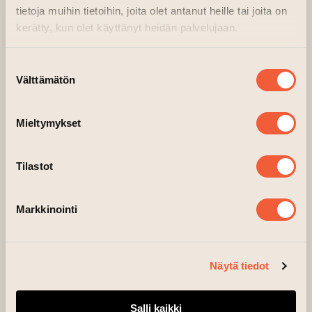
ehdokaselokuvat ovat
Christy, Deaf (Sorda),
tietoja muihin tietoihin, joita olet antanut heille tai joita on
It Was Just an Accident, Love Me Tender
ja
kerätty, kun olet käyttänyt heidän palvelujaan.
Sentimental Value
.
Suostumuksen
Ehdokaselokuvia esitetään Suomessa
Välttämätön
valinta
ilmaisnäytöksinä LUX Film Days 2026 -
tapahtuman yhteydessä
Helsingissä
ja
Mieltymykset
Turussa
seuraavasti:
Näytökset järjestää Euroopan parlamentin
Tilastot
Suomen-toimisto yhdessä Taide- ja
kulttuurivirasto Kuvin kanssa. Elokuvat on
Markkinointi
tekstitetty suomeksi ja ruotsiksi. Elokuvasta
Deaf (Sorda)
järjestetään kaksi näytöstä:
ensimmäinen näytös on tekstitetty suomeksi
Näytä tiedot
ja suomeksi kuulovammaisille. Toinen näytös on
tekstitetty ruotsiksi ja ruotsiksi
Salli kaikki