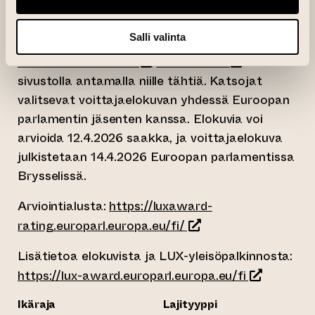
kuulovammaisille.
Elokuvien arviointi
Salli valinta
(siirtyy toiseen verkkopalveluu
(siirtyy toisee
Elokuvia voi arvioida
luxaward.eu
-
sivustolla antamalla niille tähtiä. Katsojat
valitsevat voittajaelokuvan yhdessä Euroopan
parlamentin jäsenten kanssa. Elokuvia voi
arvioida 12.4.2026 saakka, ja voittajaelokuva
julkistetaan 14.4.2026 Euroopan parlamentissa
Brysselissä.
Arviointialusta:
https://luxaward-
(siirtyy toiseen verkk
rating.europarl.europa.eu/fi/
Lisätietoa elokuvista ja LUX-yleisöpalkinnosta:
(siirtyy toi
https://lux-award.europarl.europa.eu/fi
Ikäraja
Lajityyppi