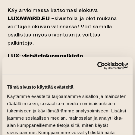
Käy arvioimassa katsomasi elokuva
LUXAWARD.EU
–sivustolla ja olet mukana
voittajaelokuvan valinnassa! Voit samalla
osallistua myös arvontaan ja voittaa
palkintoja.
LUX-yleisöelokuvapalkinto
LUX-yleisöelokuvapalkinto on Euroopan
(si
parlamentin ja European Film Academyn
myöntämä vuosittainen palkinto yhteistyössä
Tämä sivusto käyttää evästeitä
Euroopan komission ja Europa Cinemas -
Käytämme evästeitä tarjoamamme sisällön ja mainosten
verkoston kanssa. Palkinnolla tuetaan
räätälöimiseen, sosiaalisen median ominaisuuksien
eurooppalaisten elokuvien tuotantoa ja
tukemiseen ja kävijämäärämme analysoimiseen. Lisäksi
levitystä.
jaamme sosiaalisen median, mainosalan ja analytiikka-
alan kumppaneillemme tietoja siitä, miten käytät
Vuoden 2026 LUX-yleisöpalkinnon
sivustoamme. Kumppanimme voivat yhdistää näitä