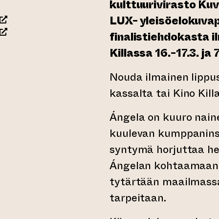
kulttuurivirasto Ku
(siirtyy toiseen verkkopalveluun)
LUX- yleisöelokuvapa
(siirtyy toiseen verkkopalveluun)
finalistiehdokasta 
Killassa 16.-17.3. ja
rkkopalveluun)
Nouda ilmainen lippusi
kassalta tai Kino Kil
Ángela on kuuro naine
kuulevan kumppanins
syntymä horjuttaa he
Ángelan kohtaamaan 
tytärtään maailmassa
tarpeitaan.