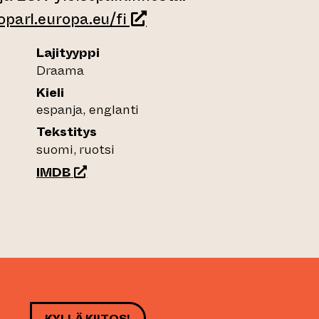
(siirtyy toiseen verkkopal
oparl.europa.eu/fi
Lajityyppi
Draama
Kieli
espanja, englanti
Tekstitys
suomi, ruotsi
(siirtyy toiseen verkkopalveluun)
IMDB
KYLLÄ KIITOS!