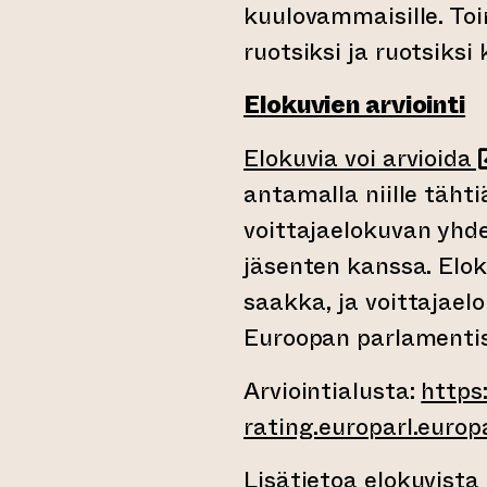
kuulovammaisille. Toi
ruotsiksi ja ruotsiksi
Elokuvien arviointi
(
Elokuvia voi arvioida
antamalla niille tähti
voittajaelokuvan yhd
jäsenten kanssa. Elok
saakka, ja voittajael
Euroopan parlamentis
Arviointialusta:
https
rating.europarl.europa
Lisätietoa elokuvista