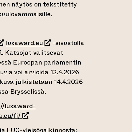
nen näytös on tekstitetty
 kuulovammaisille.
siirtyy toiseen verkkopalveluun)
(siirtyy toiseen verkkopalvel
luxaward.eu
-sivustolla
ä. Katsojat valitsevat
essä Euroopan parlamentin
uvia voi arvioida 12.4.2026
okuva julkistetaan 14.4.2026
sa Brysselissä.
://luxaward-
(siirtyy toiseen verkkopalveluun)
.eu/fi/
 ja LUX-yleisöpalkinnosta: