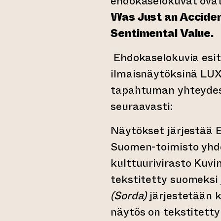
ehdokaselokuvat ova
Was Just an Accide
Sentimental Value
.
Ehdokaselokuvia esi
ilmaisnäytöksinä LUX
tapahtuman yhteyde
seuraavasti:
Näytökset järjestää 
Suomen-toimisto yhde
kulttuurivirasto Kuvi
tekstitetty suomeksi 
(Sorda)
järjestetään 
näytös on tekstitett