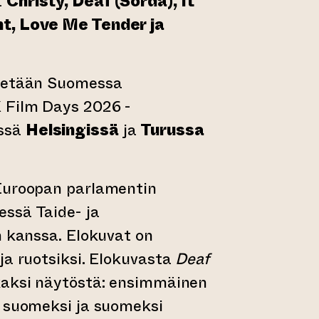
t
Christy, Deaf (Sorda), It
nt, Love Me Tender
ja
tetään Suomessa
 Film Days 2026 -
ssä
Helsingissä
ja
Turussa
Euroopan parlamentin
ssä Taide- ja
n kanssa. Elokuvat on
ja ruotsiksi. Elokuvasta
Deaf
kaksi näytöstä: ensimmäinen
y suomeksi ja suomeksi