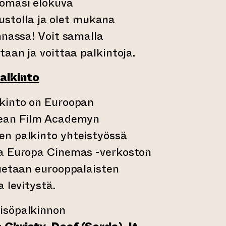
omasi elokuva
ustolla ja olet mukana
nnassa! Voit samalla
taan ja voittaa palkintoja.
alkinto
kinto on Euroopan
pean Film Academyn
n palkinto yhteistyössä
a Europa Cinemas -verkoston
tuetaan eurooppalaisten
a levitystä.
isöpalkinnon