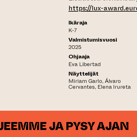
https://lux-award.eur
Ikäraja
K-7
Valmistumisvuosi
2025
Ohjaaja
Eva Libertad
Näyttelijät
Miriam Garlo, Álvaro
Cervantes, Elena Irureta
RJEEMME JA PYSY AJAN