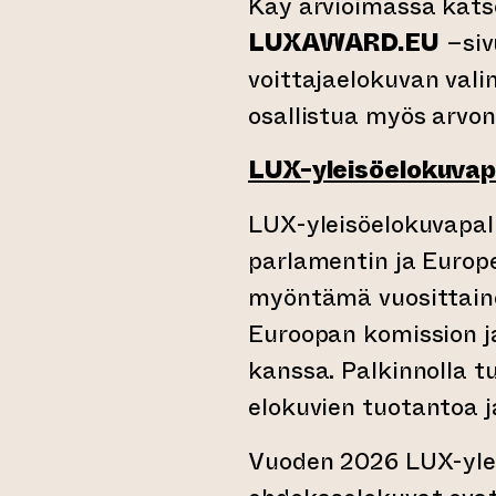
Käy arvioimassa kats
LUXAWARD.EU
–siv
voittajaelokuvan vali
osallistua myös arvon
LUX-yleisöelokuvap
LUX-yleisöelokuvapal
parlamentin ja Euro
myöntämä vuosittaine
Euroopan komission j
kanssa. Palkinnolla 
elokuvien tuotantoa j
Vuoden 2026 LUX-yle