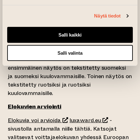
tapahtuman yhteydessä
Helsingissä
ja
Turussa
seuraavasti:
Näytä tiedot
Näytökset järjestää Euroopan parlamentin
Suomen-toimisto yhdessä Taide- ja
Salli kaikki
kulttuurivirasto Kuvin kanssa. Elokuvat on
tekstitetty suomeksi ja ruotsiksi. Elokuvasta
Salli valinta
Deaf (Sorda)
järjestetään kaksi näytöstä:
ensimmäinen näytös on tekstitetty suomeksi
ja suomeksi kuulovammaisille. Toinen näytös on
tekstitetty ruotsiksi ja ruotsiksi
kuulovammaisille.
Elokuvien arviointi
(siirtyy toiseen verkkopalveluu
(siirtyy toisee
Elokuvia voi arvioida
luxaward.eu
-
sivustolla antamalla niille tähtiä. Katsojat
valitsevat voittajaelokuvan yhdessä Euroopan