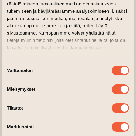
räätälöimiseen, sosiaalisen median ominaisuuksien
LUX-yleisöelokuvapalkinto
tukemiseen ja kävijämäärämme analysoimiseen. Lisäksi
jaamme sosiaalisen median, mainosalan ja analytiikka-
LUX-yleisöelokuvapalkinto on Euroopan
alan kumppaneillemme tietoja siitä, miten käytät
parlamentin ja European Film Academyn
sivustoamme. Kumppanimme voivat yhdistää näitä
myöntämä vuosittainen palkinto yhteistyössä
tietoja muihin tietoihin, joita olet antanut heille tai joita on
Euroopan komission ja Europa Cinemas -
kerätty, kun olet käyttänyt heidän palvelujaan.
verkoston kanssa. Palkinnolla tuetaan
eurooppalaisten elokuvien tuotantoa ja
Suostumuksen
Välttämätön
levitystä.
valinta
Vuoden 2026 LUX-yleisöpalkinnon
Mieltymykset
ehdokaselokuvat ovat
Christy, Deaf (Sorda),
It Was Just an Accident, Love Me Tender
ja
Tilastot
Sentimental Value
.
Ehdokaselokuvia esitetään Suomessa
Markkinointi
ilmaisnäytöksinä LUX Film Days 2026 -