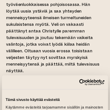
työväenluokkaisessa pohjoisosassa. Hän
löytää uusia ystäviä ja saa yhteyden
menneisyyteensä ilmeisen turmeltuneiden
sukulaistensa myötä. Veli on vakaasti
päättänyt antaa Christylle paremman
tulevaisuuden ja joutuu tekemään vaikeita
valintoja, jotka voivat lyödä kiilaa heidän
välilleen. Oltuaan vuosia erossa toisistaan
veljesten täytyy nyt sovittaa myrskyisä
menneisyytensä ja päättää, miltä tulevaisuus
näyttää.
Käy arvioimassa katsomasi elokuva
(si
LUXAWARD.EU
–sivustolla ja olet mukana
voittajaelokuvan valinnassa! Voit samalla
Tämä sivusto käyttää evästeitä
osallistua myös arvontaan ja voittaa
palkintoja.
Käytämme evästeitä tarjoamamme sisällön ja mainosten