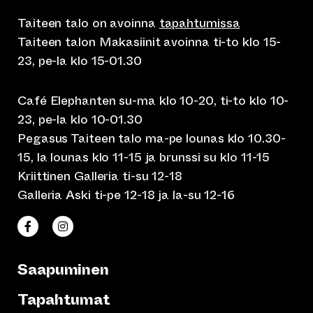
Taiteen talo on avoinna
tapahtumissa
Taiteen talon Makasiinit avoinna ti-to klo 15-
23, pe-la klo 15-01.30
Café Elephanten su-ma klo 10-20, ti-to klo 10-
23, pe-la klo 10-01.30
Pegasus Taiteen talo ma-pe lounas klo 10.30-
15, la lounas klo 11-15 ja brunssi su klo 11-15
Kriittinen Galleria ti-su 12-18
Galleria Aski ti-pe 12-18 ja la-su 12-16
(siirtyy toiseen verkkopalveluun)
(siirtyy toiseen verkkopalveluun)
Taiteen talo Facebookissa
Taiteen talo Instagramissa
Saapuminen
Tapahtumat