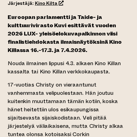
(siirtyy toiseen verkkopalveluun)
Järjestäjä:
Kino Kilta
Euroopan parlamentti ja Taide- ja
kulttuurivirasto Kuvi esittävät vuoden
2026 LUX- yleisöelokuvapalkinnon viisi
finalistiehdokasta ilmaisnäytöksinä Kino
Killassa 16.-17.3. ja 7.4.2026.
Nouda ilmainen lippusi 4.3. alkaen Kino Killan
kassalta tai Kino Killan verkkokaupasta.
17-vuotias Christy on vieraantunut
vanhemmasta velipuolestaan. Hän joutuu
kuitenkin muuttamaan tämän kotiin, koska
hänet heitettiin ulos esikaupungissa
sijaitsevasta sijaiskodistaan. Veli pitää
järjestelyä väliaikaisena, mutta Christy alkaa
tuntea olonsa kotoisaksi Corkin