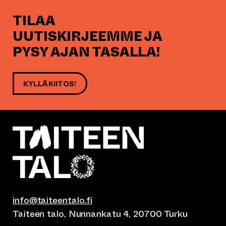
TILAA
UUTISKIRJEEMME JA
PYSY AJAN TASALLA!
KYLLÄ KIITOS!
info@taiteentalo.fi
Taiteen talo, Nunnankatu 4, 20700 Turku