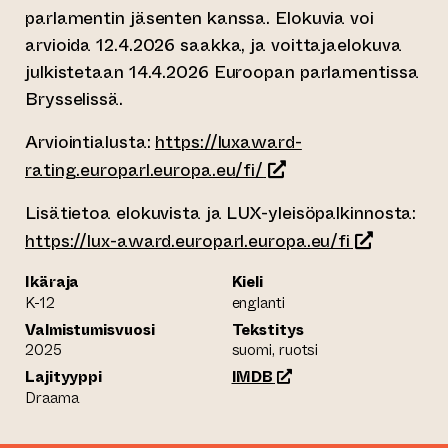
parlamentin jäsenten kanssa. Elokuvia voi
arvioida 12.4.2026 saakka, ja voittajaelokuva
julkistetaan 14.4.2026 Euroopan parlamentissa
Brysselissä.
Arviointialusta:
https://luxaward-
(siirtyy toiseen verkk
rating.europarl.europa.eu/fi/
Lisätietoa elokuvista ja LUX-yleisöpalkinnosta:
(siirtyy toi
https://lux-award.europarl.europa.eu/fi
Ikäraja
Kieli
K-12
englanti
Valmistumisvuosi
Tekstitys
2025
suomi, ruotsi
(siirtyy toiseen verkko
Lajityyppi
IMDB
Draama