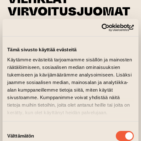
VIRVOITUSJUOMAT
(siirtyy toisee
16.05.2026 klo 13.00—14.00
Osta lippu
(si
Sanojen sali (Tapahtumakeittiö), 5.krs, Tehdas
(siirtyy toiseen verkkopa
Järjestäjä:
Tapahtumakeittiö
Tämä sivusto käyttää evästeitä
Käytämme evästeitä tarjoamamme sisällön ja mainosten
Astu kuplivaan makujen maailmaan. Palkittu
räätälöimiseen, sosiaalisen median ominaisuuksien
baarimestari ja Food Ambassador
Tanja
tukemiseen ja kävijämäärämme analysoimiseen. Lisäksi
Raunio
johdattelee osallistujat tarinoiden
jaamme sosiaalisen median, mainosalan ja analytiikka-
avulla lumoavien limonadien äärelle.
alan kumppaneillemme tietoja siitä, miten käytät
sivustoamme. Kumppanimme voivat yhdistää näitä
Tastingissa maistellaan alkoholittomia juomia,
tietoja muihin tietoihin, joita olet antanut heille tai joita on
kuullaan kiehtovia kertomuksia sekä
kerätty, kun olet käyttänyt heidän palvelujaan.
tutustutaan viehkeiden virvoitusjuomien
saloihin, kupliin ja elämyksiin.
Suostumuksen
Välttämätön
valinta
Tapahtuma sopii kaikille. Suositusikä