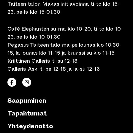
Taiteen talon Makasiinit avoinna ti-to klo 15-
23, pe-la klo 15-01.30
Café Elephanten su-ma klo 10-20, ti-to klo 10-
23, pe-la klo 10-01.30
Pegasus Taiteen talo ma-pe lounas klo 10.30-
15, la lounas klo 11-15 ja brunssi su klo 11-15
Kriittinen Galleria ti-su 12-18
Galleria Aski ti-pe 12-18 ja la-su 12-16
(siirtyy toiseen verkkopalveluun)
(siirtyy toiseen verkkopalveluun)
Taiteen talo Facebookissa
Taiteen talo Instagramissa
Saapuminen
Tapahtumat
Yhteydenotto