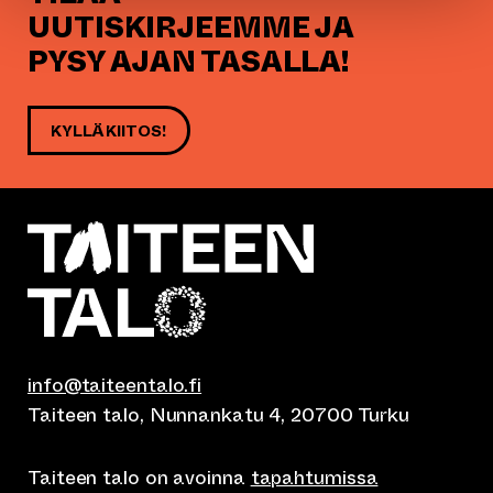
UUTISKIRJEEMME JA
PYSY AJAN TASALLA!
KYLLÄ KIITOS!
info@taiteentalo.fi
Taiteen talo, Nunnankatu 4, 20700 Turku
Taiteen talo on avoinna
tapahtumissa