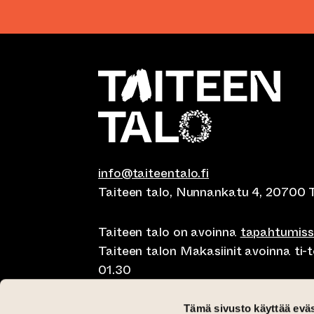
info@taiteentalo.fi
Taiteen talo, Nunnankatu 4, 20700 
Taiteen talo on avoinna
tapahtumis
Taiteen talon Makasiinit avoinna ti-to
01.30
Café Elephanten su-ma klo 10-20, ti-t
Tämä sivusto käyttää eväs