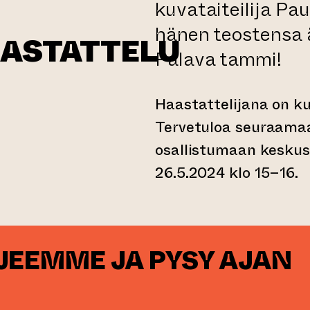
kuvataiteilija Pa
hänen teostensa 
AASTATTELU
Palava tammi!
Haastattelijana on kuv
Tervetuloa seuraamaa
iseen verkkopalveluun)
osallistumaan kesku
26.5.2024 klo 15–16.
RJEEMME JA PYSY AJAN