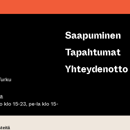
Saapuminen
Tapahtumat
Yhteydenotto
Turku
sa
 klo 15-23, pe-la klo 15-
o klo 10-23, pe-la klo 10-
teitä