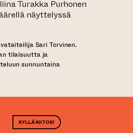
uliina Turakka Purhonen
äärellä näyttelyssä
ataiteilija Sari Torvinen.
n tilaisuutta ja
steluun sunnuntaina
KYLLÄ KIITOS!