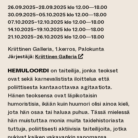
26.09.2025–28.09.2025 klo 12.00—18.00
30.09.2025–05.10.2025 klo 12.00—18.00
07.10.2025–12.10.2025 klo 12.00—18.00
14.10.2025–19.10.2025 klo 12.00—18.00
21.10.2025–26.10.2025 klo 12.00—18.00
Kriittinen Galleria, 1.kerros, Palokunta
(siirtyy toiseen verkkopal
Järjestäjä:
Kriittinen Galleria
HEMULOORDI
on taiteilija, jonka teokset
ovat sekä karnevalistista iloittelua että
poliittisesta kantaaottavaa agitaatiota.
Hänen teoksensa ovat läpikotaisin
humoristisia, ikään kuin huumori olisi ainoa kieli,
jota hän osaa tai haluaa puhua. Tässä mielessä
hän muistuttaa monia muita taidehistoriasta
tuttuja, poliittisesti aktiivisia taiteilijoita, jotka
pukivat kaiken vakavankin sanomansa