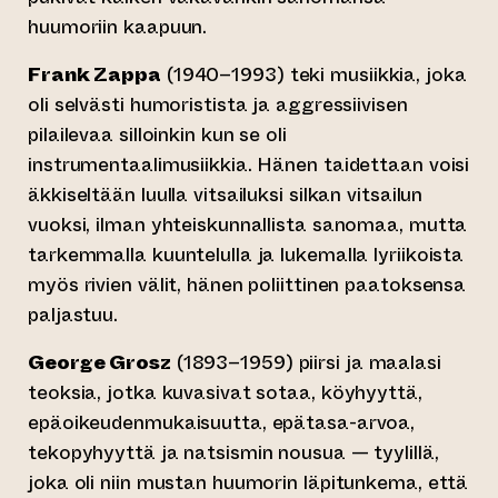
huumoriin kaapuun.
Frank Zappa
(1940–1993) teki musiikkia, joka
oli selvästi humoristista ja aggressiivisen
pilailevaa silloinkin kun se oli
instrumentaalimusiikkia. Hänen taidettaan voisi
äkkiseltään luulla vitsailuksi silkan vitsailun
vuoksi, ilman yhteiskunnallista sanomaa, mutta
tarkemmalla kuuntelulla ja lukemalla lyriikoista
myös rivien välit, hänen poliittinen paatoksensa
paljastuu.
George Grosz
(1893–1959) piirsi ja maalasi
teoksia, jotka kuvasivat sotaa, köyhyyttä,
epäoikeudenmukaisuutta, epätasa-arvoa,
tekopyhyyttä ja natsismin nousua — tyylillä,
joka oli niin mustan huumorin läpitunkema, että