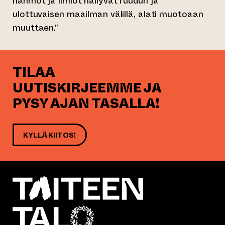
hahmot ja ilmiöt häilyvät ruudun ja
ulottuvaisen maailman välillä, alati muotoaan
muuttaen.”
TILAA
UUTISKIRJEEMME JA
PYSY AJAN TASALLA!
KYLLÄ KIITOS!