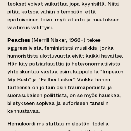
teokset voivat vaikuttaa jopa kyynisiltä. Niitä
pitää katsoa vähän pitempään, että
epätoivoinen toivo, myötätunto ja muutoksen
vaatimus välittyisi.
Peaches
(Merrill Nisker, 1966–) tekee
aggressiivista, feminististä musiikkia, jonka
humoristista ulottuvuutta eivät kaikki havaitse.
Hän käy patriarkaattia ja heteronormatiivista
yhteiskuntaa vastaa esim. kappaleilla “Impeach
My Bush” ja “Fatherfucker”. Vaikka hänen
taiteensa on joltain osin traumaperäistä ja
suorasukaisen poliittista, on se myös hauskaa,
biletykseen sopivaa ja euforiseen tanssiin
kannustavaa.
Hemuloordi muistuttaa mielestäni todella