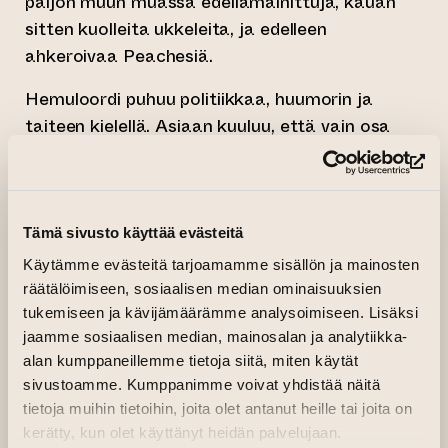
paljon muun muassa edellämainittuja, kauan
sitten kuolleita ukkeleita, ja edelleen
ahkeroivaa Peachesiä.
Hemuloordi puhuu politiikkaa, huumorin ja
taiteen kielellä. Asiaan kuuluu, että vain osa
hänen huumoristaan on hauskaa. Huumori on
(si
hänelle välttämätön työkalu sekä
puolustukseen että hyökkäykseen.
Puolustukseen sitä tarvitaan, sillä kun ihminen
Tämä sivusto käyttää evästeitä
ottaa huumorin avulla etäisyyttä yhtäältä
Käytämme evästeitä tarjoamamme sisällön ja mainosten
itseensä ja toisaalta ympäröivän maailman
räätälöimiseen, sosiaalisen median ominaisuuksien
typeryyksiin ja kauheuksiin, hän vapautuu — ei
tukemiseen ja kävijämäärämme analysoimiseen. Lisäksi
jaamme sosiaalisen median, mainosalan ja analytiikka-
kokonaan, mutta tulee vapaammaksi kuitenkin
alan kumppaneillemme tietoja siitä, miten käytät
— ja voi aktivoitua toimimaan muutoksen
sivustoamme. Kumppanimme voivat yhdistää näitä
puolesta. Huumorin ansiosta hän voi toimia
tietoja muihin tietoihin, joita olet antanut heille tai joita on
rennosti, mutta päättäväisesti, ottamatta
kerätty, kun olet käyttänyt heidän palvelujaan.