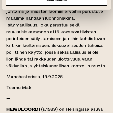
miesten rakentama maailma, jossa miesten
johtama ja miesten luomiin arvoihin perustuva
maailma nähdään luonnonlakina.
Isänmaallisuus, joka perustuu sekä
muukalaiskammoon että konservatiivisten
perinteiden säilyttämiseen ja niihin kohdistuvan
kritiikin kieltämiseen. Seksuaalisuuden tuhoisa
poliittinen käyttö, jossa seksuaalisuus ei ole
ilon lähde tai rakkauden ulottuvuus, vaan
väkivallan ja yhteiskunnallisen kontrollin muoto.
Manchesterissa, 19.9.2025,
Teemu Mäki
—
HEMULOORDI
(s.1989) on Helsingissä asuva