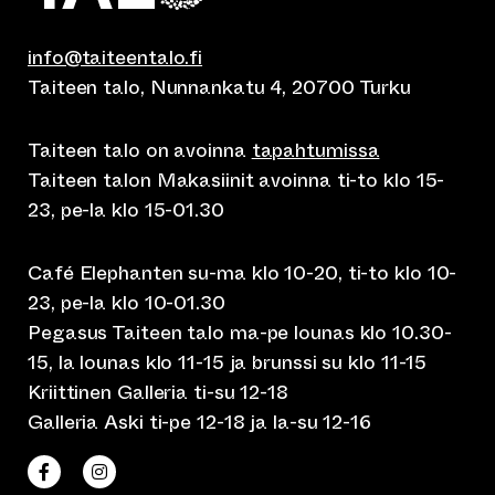
info@taiteentalo.fi
Taiteen talo, Nunnankatu 4, 20700 Turku
Taiteen talo on avoinna
tapahtumissa
Taiteen talon Makasiinit avoinna ti-to klo 15-
23, pe-la klo 15-01.30
Café Elephanten su-ma klo 10-20, ti-to klo 10-
23, pe-la klo 10-01.30
Pegasus Taiteen talo ma-pe lounas klo 10.30-
15, la lounas klo 11-15 ja brunssi su klo 11-15
Kriittinen Galleria ti-su 12-18
Galleria Aski ti-pe 12-18 ja la-su 12-16
(siirtyy toiseen verkkopalveluun)
(siirtyy toiseen verkkopalveluun)
Taiteen talo Facebookissa
Taiteen talo Instagramissa