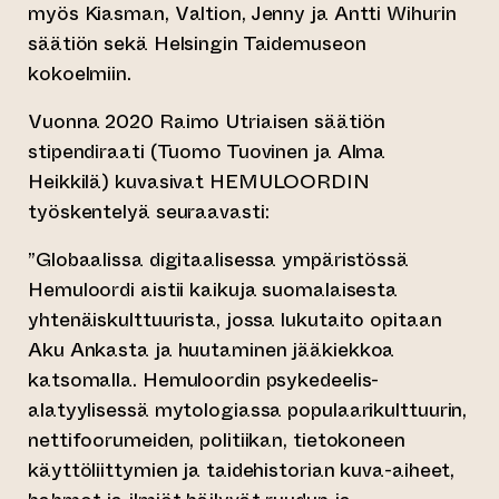
myös Kiasman, Valtion, Jenny ja Antti Wihurin
säätiön sekä Helsingin Taidemuseon
kokoelmiin.
Vuonna 2020 Raimo Utriaisen säätiön
stipendiraati (Tuomo Tuovinen ja Alma
Heikkilä) kuvasivat HEMULOORDIN
työskentelyä seuraavasti:
”Globaalissa digitaalisessa ympäristössä
Hemuloordi aistii kaikuja suomalaisesta
yhtenäiskulttuurista, jossa lukutaito opitaan
Aku Ankasta ja huutaminen jääkiekkoa
katsomalla. Hemuloordin psykedeelis-
alatyylisessä mytologiassa populaarikulttuurin,
nettifoorumeiden, politiikan, tietokoneen
käyttöliittymien ja taidehistorian kuva-aiheet,